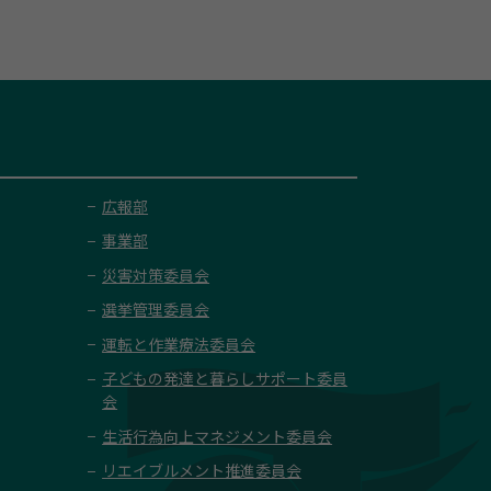
リ
リ
工
工
社
社
護
活
レ
レ
の
表
医
医
院
院
み
み
房
房
セ
セ
ス
リ
ッ
ッ
地
示
療
療
機
機
ず
ず
の
ラ
ラ
テ
ハ
ジ
ジ
図
対
対
構
構
ず
ず
地
ム
ム
ー
ビ
島
島
を
策
策
浜
浜
み
み
図
の
シ
リ
根
根
表
課
課
田
田
の
を
地
ョ
ネ
の
示
の
医
医
地
表
図
ン
ッ
地
地
療
療
図
示
を
そ
ト
図
図
広報部
セ
セ
を
表
よ
グ
を
を
ン
ン
表
示
事業部
か
ル
表
表
タ
タ
示
ぜ
ー
示
災害対策委員会
示
ー
ー
の
プ
選挙管理委員会
の
丘
ホ
地
運転と作業療法委員会
の
ー
図
地
ム
子どもの発達と暮らしサポート委員
を
図
会
ふ
表
を
じ
生活行為向上マネジメント委員会
示
表
い
リエイブルメント推進委員会
示
さ