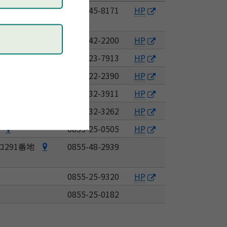
5
島
0855-45-8171
島
HP
根
根
あ
あ
03
介
0855-42-2200
介
HP
さ
さ
護
護
社
0855-23-7913
社
HP
ひ
ひ
老
老
会
会
社
社
社
0855-22-2390
社
HP
人
人
福
福
会
会
会
会
保
保
-1
介
0855-32-3911
介
HP
祉
祉
復
復
医
医
健
健
護
護
法
法
帰
帰
86-1
リ
0855-32-3262
リ
HP
療
療
施
施
老
老
人
人
促
促
ハ
ハ
法
法
設
設
独
0855-25-0505
独
HP
人
人
清
清
進
進
ビ
ビ
人
人
さ
さ
立
立
保
保
圭
圭
セ
セ
291番地
NPO
0855-48-2939
リ
リ
清
清
ざ
ざ
行
行
健
健
会
会
ン
ン
法
テ
テ
和
和
ん
ん
政
政
施
施
ア
ア
タ
タ
人
ー
ー
会
会
か
か
浜
0855-25-9320
浜
HP
法
法
設
設
ク
ク
ー
ー
弥
シ
シ
西
西
の
田
田
人
人
ア
ア
テ
テ
株
株
訪
0855-25-0182
栄
ョ
ョ
川
川
地
市
市
国
国
ゼ
ゼ
ィ
ィ
式
式
問
発
ン
ン
病
病
図
健
健
立
立
ー
ー
ブ
ブ
会
会
看
生
カ
カ
院
院
を
康
康
病
病