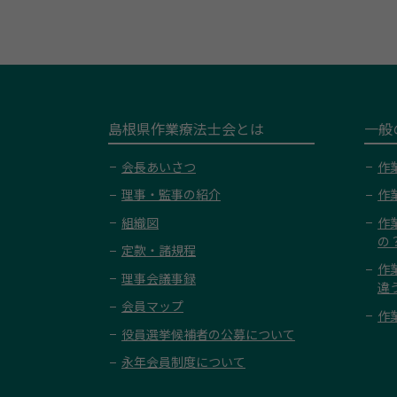
島根県作業療法士会とは
一般
会長あいさつ
作
理事・監事の紹介
作
組織図
作
の
定款・諸規程
作
理事会議事録
違
会員マップ
作
役員選挙候補者の公募について
永年会員制度について