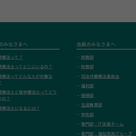
のみなさまへ
会員のみなさまへ
業療法って？
庶務部
業療法士ってどこにいるの？
財務部
業療法ってどんな人が対象な
司法作業療法委員会
？
福利部
業療法士と理学療法士ってどう
保険部
うの？
生涯教育部
業療法士になるには？
学術部
専門部：IT支援チーム
専門部：福祉用具グループ