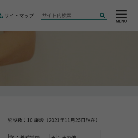
サ
サイトマップ
検
イ
MENU
索
ト
内
検
索:
施設数：10 施設（2021年11月25日現在）
学
：養成学校
そ
：その他