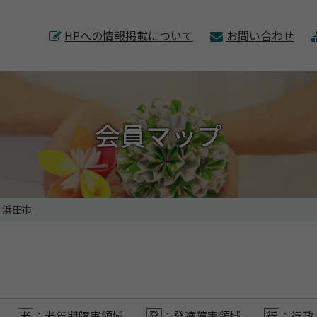
このページの本文へ
HPへの情報掲載について
お問い合わせ
会員マップ
浜田市
老
：老年期障害領域
発
：発達障害領域
行
：行政