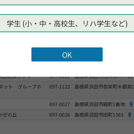
ター 株式会社セラ
697-0123
島根県浜田市旭町丸原380-1
学生 (小・中・高校生、リハ学生など)
697-0123
島根県浜田市金城町七条八4
ィブ工房
697-0052
島根県浜田市港町284-8
院
697-0052
島根県浜田市港町293-2
みずずみ
699-3213
島根県浜田市三隅町河内451
島根
699-3225
島根県浜田市三隅町古市場20
浜田医療センター
697-0022
島根県浜田市浅井町777-12
ネット グループホ
697-1122
島根県浜田市弥栄町木都賀ロ
697-0027
島根県浜田市殿町1番地
かぜの丘
697-0026
島根県浜田市田町1563