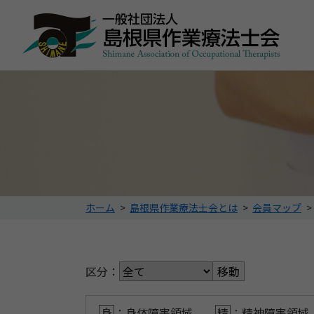
こ
ホーム
>
島根県作業療法士会とは
>
会員マップ
>
の
ペ
ー
ジ
区分：
の
位
置:
身
：身体障害領域
精
：精神障害領域