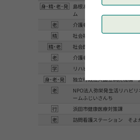
身
･
精
･
老
･
発
島根あさひ社会復帰促進セン
ム
老
介護老人保健施設 さざんか
精
社会福祉法人清圭会 アクテ
精
･
老
社会医療法人清和会 西川病
老
介護老人保健施設 アゼーリ
学
リハビリテーションカレッジ
身
･
老
･
発
独立行政法人国立病院機構 
老
NPO法人弥栄発生活リハビリ
ームふじいさんち
行
浜田市健康医療対策課
老
訪問看護ステーション そよ