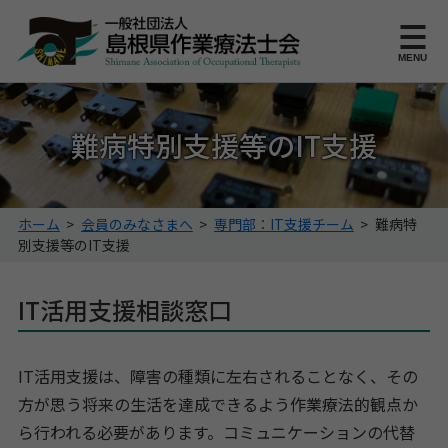
このページの本文へ
MENU
難病特別支援等のIT支援
こ
ホーム
>
会員のみなさまへ
>
専門部：IT支援チーム
>
難病特
の
別支援等のIT支援
ペ
ー
IT活用支援相談窓口
ジ
の
位
置:
IT活用支援は、障害の種類に左右されることなく、その
方が思う将来の生活を達成できるよう作業療法的観点か
ら行われる必要があります。コミュニケーションの代替