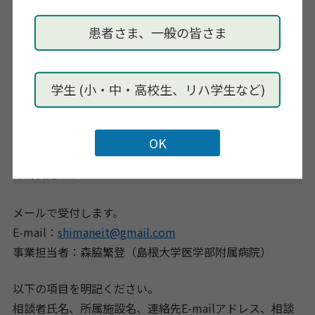
なりました。
患者さま、一般の皆さま
対応方法：残存機能の手関節の掌屈、回内、母指内転の
動きでナースコールが押せるようになりました。またワ
ンキーマウスとスイッチマンを使用することでナースコ
学生 (小・中・高校生、リハ学生など)
ールとパソコン操作も可能となり、スクリーンキーボー
ドを用いて会話をすることが可能となりました。
相談方法
メールで受付します。
E-mail：
shimaneit@gmail.com
事業担当者：森脇繁登（島根大学医学部附属病院）
以下の項目を明記ください。
相談者氏名、所属施設名、連絡先E-mailアドレス、相談