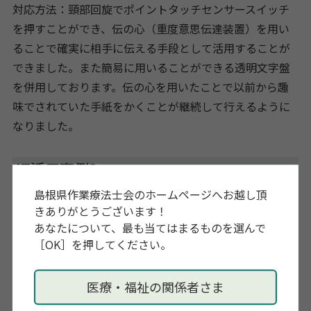
対応方法：頸部回旋でポイントタッチセンサースイッチ
を押すことができ、伝の心（重度意思伝達装置）を用い
ることで確実に相手に伝える手段として活用することが
できました。また簡易に用いることができる透明文字盤
を併用しております。伝の心を用いたことで以前から趣
味でされていた手紙をかくことが継続して行えるように
なりました。
IT活用事例2
島根県作業療法士会のホームページへお越し頂
使用機器：スクリーンキーボード、スイッチマン、ワン
きありがとうございます！
あなたについて、最も当てはまるものを選んで
キーマウス、手首固定用クッション
［OK］を押してください。
デュシェンヌ型筋ジストロフィーの30代男性
気管切開により発語不可となり、ADLは全介助でした。ナ
医療・福祉の関係者さま
ースコールが押せず、コミュニケーション方法が問題と