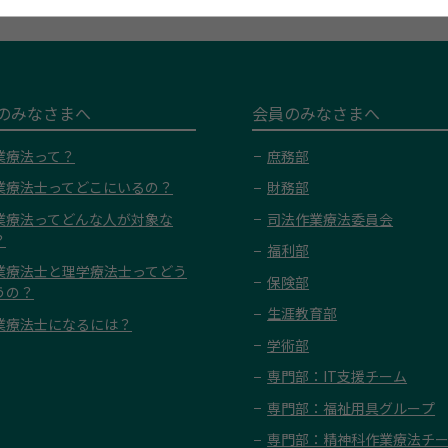
のみなさまへ
会員のみなさまへ
業療法って？
庶務部
業療法士ってどこにいるの？
財務部
業療法ってどんな人が対象な
司法作業療法委員会
？
福利部
業療法士と理学療法士ってどう
保険部
うの？
生涯教育部
業療法士になるには？
学術部
専門部：IT支援チーム
専門部：福祉用具グループ
専門部：精神科作業療法チ