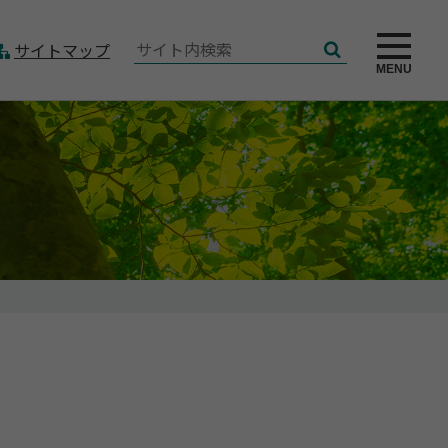
サ
サイトマップ
検
イ
MENU
索
ト
内
検
索: