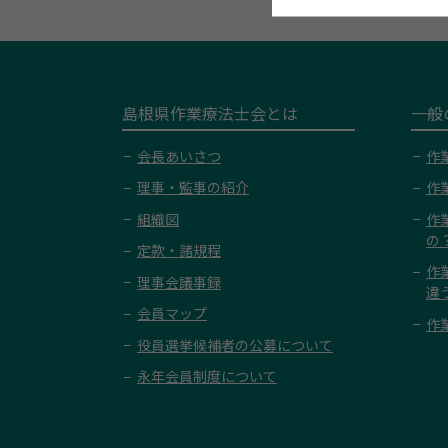
島根県作業療法士会とは
一般
会長あいさつ
作
理事・監事の紹介
作
組織図
作
の
定款・諸規程
作
理事会議事録
違
会員マップ
作
役員選挙候補者の公募について
永年会員制度について