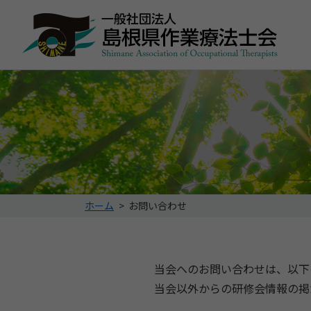
こ
ホーム
>
お問い合わせ
の
ペ
ー
ジ
当会へのお問い合わせは、以下
の
当会以外からの研修会情報の掲
位
置: