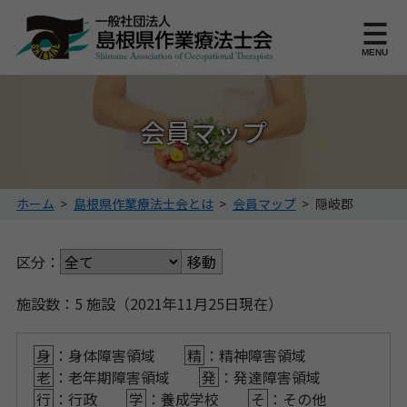
このページの本文へ
MENU
会員マップ
こ
ホーム
>
島根県作業療法士会とは
>
会員マップ
>
隠岐郡
の
ペ
区分：
ー
ジ
の
施設数：5 施設（2021年11月25日現在）
位
置:
身
：身体障害領域
精
：精神障害領域
老
：老年期障害領域
発
：発達障害領域
行
：行政
学
：養成学校
そ
：その他