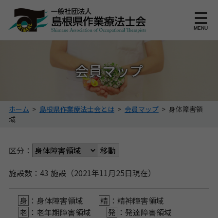
このページの本文へ
MENU
会員マップ
こ
ホーム
>
島根県作業療法士会とは
>
会員マップ
>
身体障害領
の
域
ペ
ー
区分：
ジ
の
位
施設数：43 施設（2021年11月25日現在）
置:
身
：身体障害領域
精
：精神障害領域
老
：老年期障害領域
発
：発達障害領域