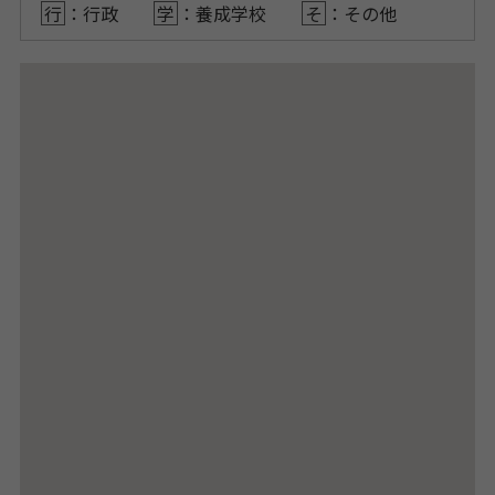
行
：行政
学
：養成学校
そ
：その他