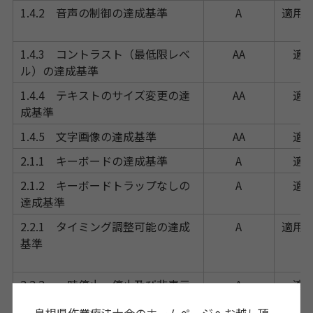
1.4.2 音声の制御の達成基準
A
適用
1.4.3 コントラスト（最低限レベ
AA
適
ル）の達成基準
1.4.4 テキストのサイズ変更の達
AA
適
成基準
1.4.5 文字画像の達成基準
AA
適
2.1.1 キーボードの達成基準
A
適
2.1.2 キーボードトラップなしの
A
適
達成基準
2.2.1 タイミング調整可能の達成
A
適用
基準
2.2.2 一時停止，停止及び非表示
A
適
の達成基準