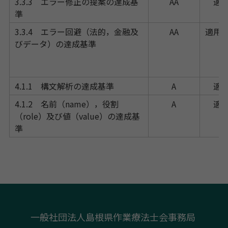
3.3.3 エラー修正の提案の達成基
AA
適
準
3.3.4 エラー回避（法的，金融及
AA
適用
びデータ）の達成基準
4.1.1 構文解析の達成基準
A
適
4.1.2 名前（name），役割
A
適
（role）及び値（value）の達成基
準
一般社団法人島根県作業療法士会事務局