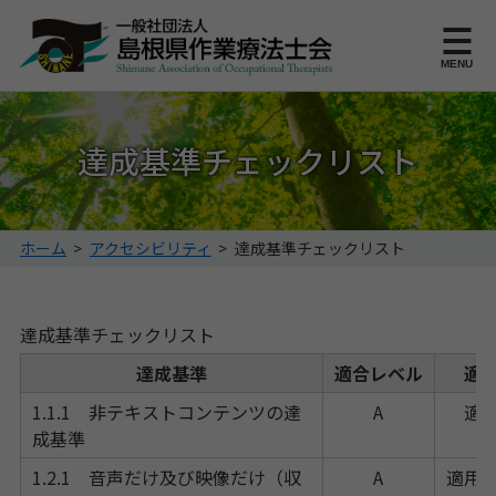
このページの本文へ
MENU
達成基準チェックリスト
こ
ホーム
>
アクセシビリティ
>
達成基準チェックリスト
の
ペ
ー
達成基準チェックリスト
ジ
の
達成基準
適合レベル
適
位
1.1.1 非テキストコンテンツの達
A
適
置:
成基準
1.2.1 音声だけ及び映像だけ（収
A
適用