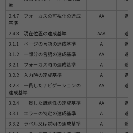
準
2.4.7 フォーカスの可視化の達成
AA
適
基準
2.4.8 現在位置の達成基準
AAA
適
3.1.1 ページの言語の達成基準
A
適
3.1.2 一部分の言語の達成基準
AA
適
3.2.1 フォーカス時の達成基準
A
適
3.2.2 入力時の達成基準
A
適
3.2.3 一貫したナビゲーションの
AA
適
達成基準
3.2.4 一貫した識別性の達成基準
AA
適
3.3.1 エラーの特定の達成基準
A
適
3.3.2 ラベル又は説明の達成基準
A
適