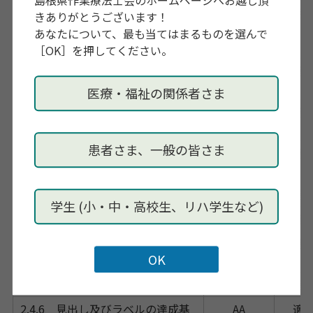
島根県作業療法士会のホームページへお越し頂
2.2.3 タイミング非依存の達成基
AAA
適用
きありがとうございます！
準
あなたについて、最も当てはまるものを選んで
［OK］を押してください。
2.3.1 3回のせん（閃）光，又はし
A
適
きい（閾）値以下の達成基準
医療・福祉の関係者さま
2.3.2 3回のせん（閃）光の達成基
AAA
適
準
患者さま、一般の皆さま
2.4.1 ブロックスキップの達成基
A
適
準
2.4.2 ページタイトルの達成基準
A
適
学生 (小・中・高校生、リハ学生など)
2.4.3 フォーカス順序の達成基準
A
適
2.4.4 リンクの目的（コンテキス
A
適
ト内）の達成基準
2.4.5 複数の手段の達成基準
AA
適
2.4.6 見出し及びラベルの達成基
AA
適