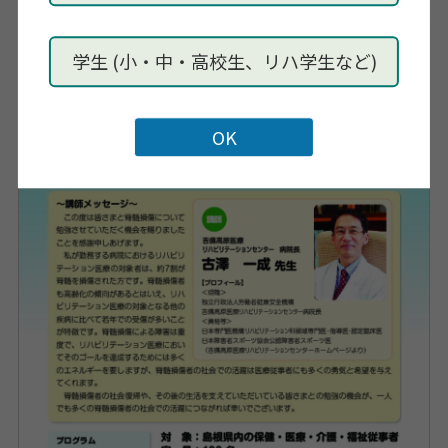
学生 (小・中・高校生、リハ学生など)