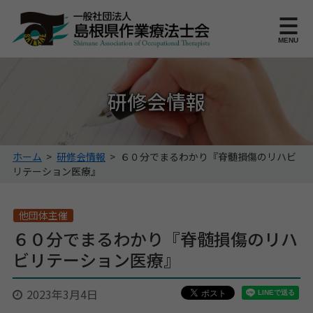
このページの本文へ
MENU
研修会情報
こ
ホーム
>
研修会情報
>
６０分でまるわかり『脊髄損傷のリハビ
の
リテーション医療』
ペ
ー
ジ
他団体主催
の
６０分でまるわかり『脊髄損傷のリハ
位
ビリテーション医療』
置:
2023年3月4日