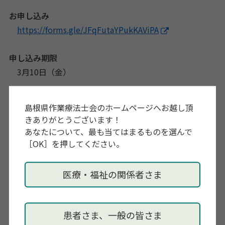
お申し込み
https://forms.gle/JFqFutaYPukKAViPA
申し込み期限
3月10日（金）
主催
島根県作業療法士会のホームページへお越し頂
出雲市在宅医療・介護連携推進団体出雲リハケアネッ
きありがとうございます！
ト
あなたについて、最も当てはまるものを選んで
［OK］を押してください。
問い合わせ先
TEL:0853-21-2733
医療・福祉の関係者さま
事務局 三島・園山(出雲市民リハビリテーション病院
内)
患者さま、一般の皆さま