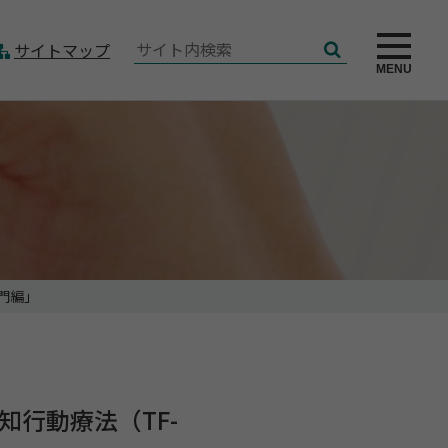
サ
サイトマップ
検
イ
MENU
索
ト
内
検
索:
門編」
行動療法（TF-