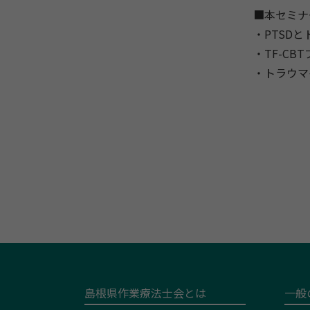
■本セミナ
・PTSD
・TF-C
・トラウマ
島根県作業療法士会とは
一般