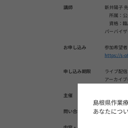
講師
新井陽子 
所属：公益
資格：臨床
パーバイザ
お申し込み
参加希望者
https://s-
申し込み期限
ライブ配信
アーカイブ
主催
心理オフィ
島根県作業
あなたについ
問い合わせ先
info@s-off
内容・その他
トラウマ・