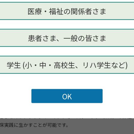
て、
コーエン博士らによって、
四半世紀以上の臨床研究と実践
医療・福祉の関係者さま
れたものです。TF-CBTは、
信頼すべき理論的基盤を持ち、
科
養成システムに支えられ
ているアプローチです。
、
理論的基盤のもとに8段階の概念構成がなされており、
治療の
患者さま、一般の皆さま
枠組み（
セッション）
のなかでの到達目標やゴールが具体的に
獲得すべき治療スキルも明確に示されています。
そして、ただ
なく、
子どもたちが養育者とともに楽しみながら回復していけ
学生 (小・中・高校生、リハ学生など)
徴をもつTF-CBTは、
さまざまな治療対象や臨床現場で適用で
発達に障害を有する子どもや複雑性トラウマを抱える若者に対
。
TF-CB概論研修であり、TF-
CBTイントロダクトリー・
トレ
す。
重篤なトラウマ体験を抱える子供たちに見られるトラウマ
応について理解することを目標としていま
す。本研修終了後、T
きませんが、トラウマ・
インフォームド・ケア（TIC）の枠組
床実践に生かすことが可能です。