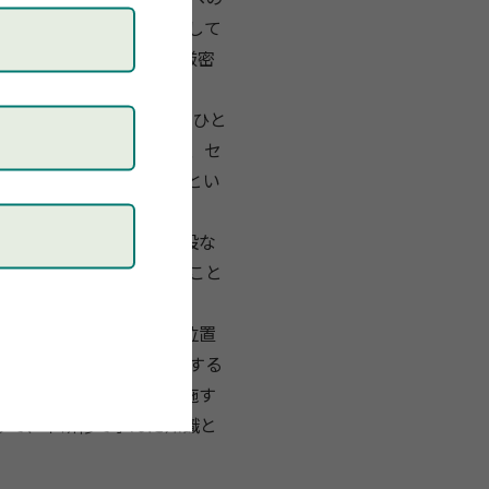
現場での適用の試みを通して
学的に効果が実証された厳密
枠組みがわかりやすく、ひと
設定されています。また、
セ
つらく苦しいプログラムとい
る治療法で
もあります。
き、
学校や入所型治療施設な
しても、工夫し応用すること
ーニングの前段階として位置
反応を理
解し、
それに対する
F-
CBTプログラムを実施す
みで、
本研修で学んだ知識と