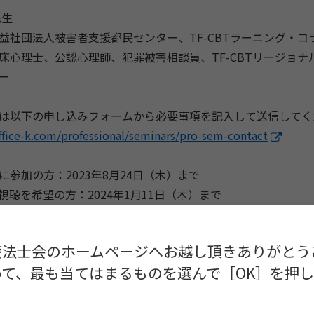
先生
社団法人被害者支援都民センター、TF-CBTラーニング・コ
心理士、公認心理師、犯罪被害相談員、TF-CBTリージョナ
ー
は以下の申し込みフォームから必要事項を記入して送信してく
office-k.com/professional/seminars/pro-sem-contact
に参加の方：2023年8月24日（木）まで
視聴を希望の方：2024年1月11日（木）まで
スK
療法士会のホームページへお越し頂きありがとう
て、最も当てはまるものを選んで［OK］を押
ice-k.com
フォーカスト認知行動療法（TF-CBT）は、 トラウマやトラ