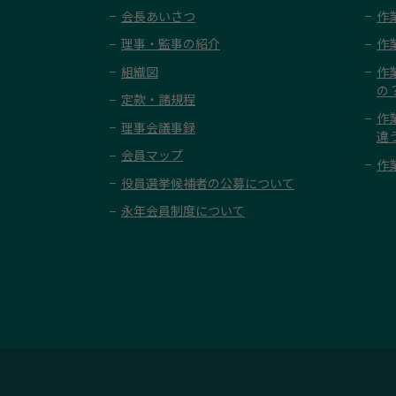
会長あいさつ
作
理事・監事の紹介
作
組織図
作
の
定款・諸規程
作
理事会議事録
違
会員マップ
作
役員選挙候補者の公募について
永年会員制度について