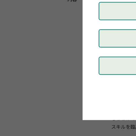
治療法とし
モデル
化さ
な臨床家の
TF-CBTは
つひとつの
ラピストが
うわけでは
こうした特
どで、
また
が可能です
本研修会は、
づけられま
支援者の対
ることはで
スキルを臨