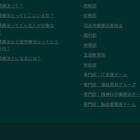
業療法って？
庶務部
業療法士ってどこにいるの？
財務部
業療法ってどんな人が対象な
司法作業療法委員会
？
福利部
業療法士と理学療法士ってどう
保険部
うの？
生涯教育部
業療法士になるには？
学術部
専門部：IT支援チーム
専門部：福祉用具グループ
専門部：精神科作業療法チ
専門部：脳血管障害チーム