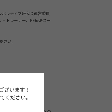
ラボラティブ研究会運営委員
ル・トレーナー、PE療法スー
ださい。
ございます！
してください。
ウマ性悲嘆を受けた子どもへの