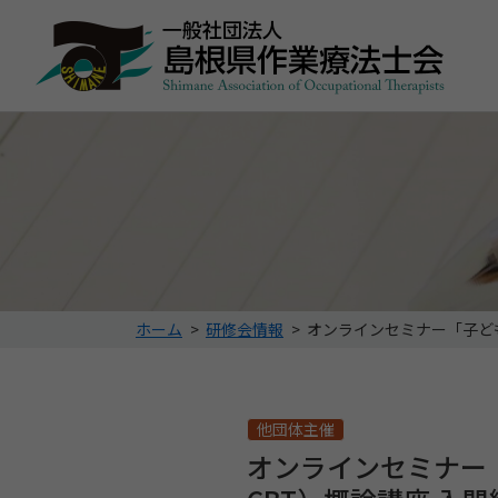
こ
ホーム
>
研修会情報
>
オンラインセミナー「子ども
の
ペ
ー
ジ
他団体主催
の
オンラインセミナー
位
置: