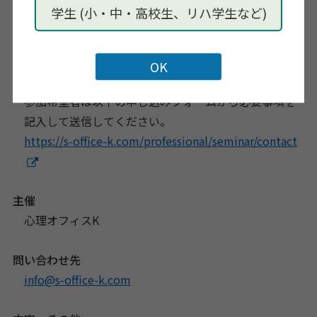
後、精神科、精神病院、総合病院、教育センター、公
学生 (小・中・高校生、リハ学生など)
立学校SC、児童相談所、EAP、大学相談室などを経
て、2015年7月に心理オフィスKを開業。
お申し込み
参加希望者は以下の申し込みフォームから必要事項を
記入して送信してください。
https://s-office-k.com/professional/seminar/contact
主催
心理オフィスK
問い合わせ先
info@s-office-k.com