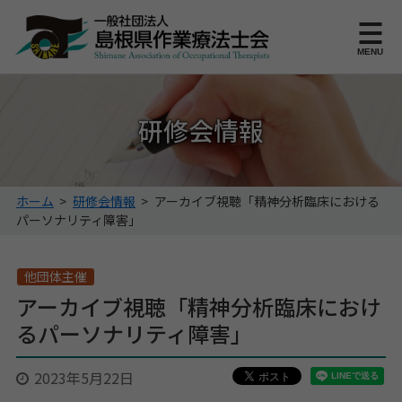
このページの本文へ
MENU
研修会情報
こ
ホーム
>
研修会情報
>
アーカイブ視聴「精神分析臨床における
の
パーソナリティ障害」
ペ
ー
ジ
他団体主催
の
アーカイブ視聴「精神分析臨床におけ
位
るパーソナリティ障害」
置:
2023年5月22日