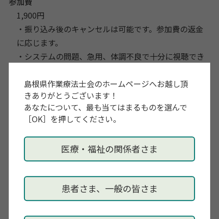
参加費
1,900円
・振り込み後のキャンセルは可能です。参加費の返金
に応じます。
・システムの問題、急用、体調不良で十分に視聴でき
ない時には返金します。
島根県作業療法士会のホームページへお越し頂
きありがとうございます！
講師
あなたについて、最も当てはまるものを選んで
北川清一郎 先生
［OK］を押してください。
所属：心理オフィスK 代表
資格：臨床心理士、公認心理師、日本精神分析学会
医療・福祉の関係者さま
認定心理療法士、など
学会：日本心理臨床学会、日本精神分析学会、日本
EMDR学会、など
患者さま、一般の皆さま
出身大学院：関西大学、関西大学大学院
経歴：関西大学大学院で臨床心理学を修了。その