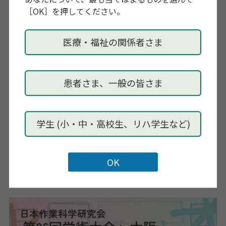
・特別講演「地域活動に役立てるクリエイティブな作
［OK］を押してください。
業〜
社会と作業と編集と設計と循環〜」宮崎宏興（特
定非営利活動法人 いねいぶる）
医療・福祉の関係者さま
・基調講演「Meaningful and Rewarding Occupations
as Means and End:
A Symbiosis between Occupational Science and
患者さま、一般の皆さま
Occupational Therapy」
Moses Ikiugu (University of South Dakota)
・シンポジウム 「作業権はすべての人に〜
自分らしく
学生 (小・中・高校生、リハ学生など)
生きるための道を築いてこられた当事者の方々と〜」
・ワークショップ「『寄り添う』を再考」
・一般演題（口述・ポスター）