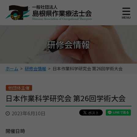
このページの本文へ
MENU
研修会情報
こ
ホーム
>
研修会情報
>
日本作業科学研究会 第26回学術大会
の
ペ
ー
他団体主催
ジ
日本作業科学研究会 第26回学術大会
の
位
2023年6月10日
置:
開催日時