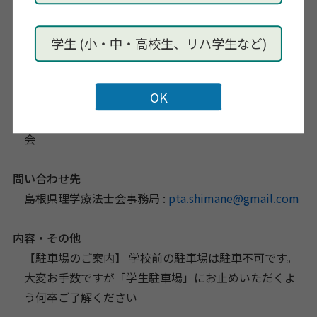
mKu3A/viewform?pli=1
申し込み期限
学生 (小・中・高校生、リハ学生など)
令和5年8月18日（金）
主催
一般社団法人 島根県理学療法士会 政治参加検討委員
会
問い合わせ先
島根県理学療法士会事務局 :
pta.shimane@gmail.com
内容・その他
【駐車場のご案内】 学校前の駐車場は駐車不可です。
大変お手数ですが「学生駐車場」にお止めいただくよ
う何卒ご了解ください