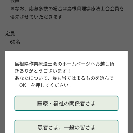
会員
※なお、応募多数の場合は島根県理学療法士会会員を
優先させていただきます
定員
60名
参加費
島根県作業療法士会のホームページへお越し頂
無料
きありがとうございます！
あなたについて、最も当てはまるものを選んで
講師
［OK］を押してください。
田中まさし先生(参議院議員・理学療法士)
医療・福祉の関係者さま
お申し込み
https://docs.google.com/forms/d/e/1FAIpQLSfEKZcu
BGgfhLQNOhtmGXIQIdoY5LBtLk933i8PZM9i-
患者さま、一般の皆さま