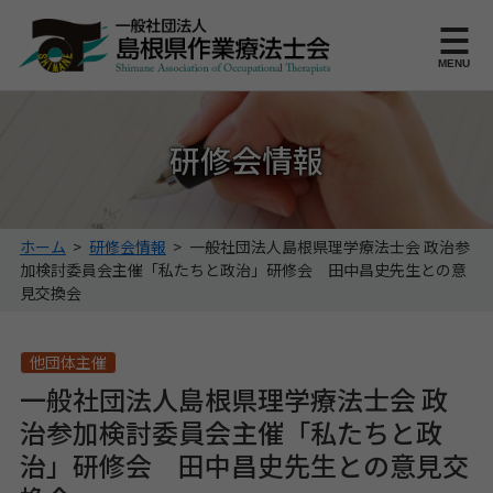
このページの本文へ
MENU
研修会情報
こ
ホーム
>
研修会情報
>
一般社団法人島根県理学療法士会 政治参
の
加検討委員会主催「私たちと政治」研修会 田中昌史先生との意
ペ
見交換会
ー
ジ
の
他団体主催
位
一般社団法人島根県理学療法士会 政
置:
治参加検討委員会主催「私たちと政
治」研修会 田中昌史先生との意見交