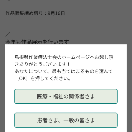
作品募集締め切り：9月16日
／
今年も作品展示を行います
作品募集2023
[PDF: 727KB]
＼
島根県作業療法士会のホームページへお越し頂
きありがとうございます！
あなたについて、最も当てはまるものを選んで
ぜひ、この機会をご活用いただき、作業療法の形が多く
［OK］を押してください。
の方の目に触れ、作業療法の波及効果として当事者の社
会参加の一助となれば幸いです。準備の関係上、募集期
医療・福祉の関係者さま
間を設けています。募集要項を確認の上、ご応募下さ
い。
多くの施設さまのご応募をお待ちしています！
患者さま、一般の皆さま