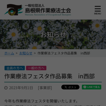
このページの本文へ
MENU
お知らせ
こ
ホーム
>
お知らせ
>
作業療法フェスタ作品募集 in西部
の
ペ
ー
会員の方へ
一般の方へ
ジ
作業療法フェスタ作品募集 in西部
の
位
2023年9月1日
[事業部]
置:
今年も作業療法フェスタを開催いたします。