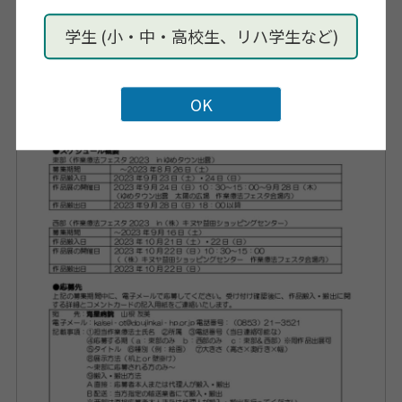
学生 (小・中・高校生、リハ学生など)