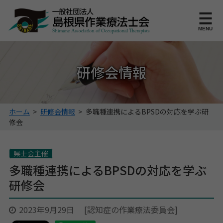
このページの本文へ
MENU
研修会情報
こ
ホーム
>
研修会情報
>
多職種連携によるBPSDの対応を学ぶ研
の
修会
ペ
ー
ジ
県士会主催
の
多職種連携によるBPSDの対応を学ぶ
位
研修会
置:
2023年9月29日
[認知症の作業療法委員会]