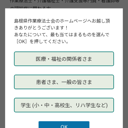
作業療法士・介護福祉士・介護支援専門員・看護師等
の認知症に関わる方
島根県作業療法士会のホームページへお越し頂
参加費
きありがとうございます！
無料
あなたについて、最も当てはまるものを選んで
［OK］を押してください。
講師
大井博司 先生（広島国際大学 教授）
医療・福祉の関係者さま
お申し込み
https://forms.gle/VdCkEDuM94gYSysG6
患者さま、一般の皆さま
申し込み期限
10月22日（日）
学生 (小・中・高校生、リハ学生など)
主催