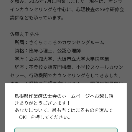
を積み、2022年7月に開業しました。現在は、オンラ
インカウンセリングを中心に、心理検査のSVや研修会
講師なども承っています。
佐藤友里 先生
所属：さくらこころのカウンセングルーム
資格：臨床心理士、公認心理師
学歴：立命館大学、大阪市立大学大学院卒業
経歴：不登校支援専門機関、小学校スクールカウン
セラー、行政機関でカウンセリングをしてきました。
また、不登校の保護者向けセミナー、国税庁職員向け
セルフケアセミナー、高校生向け心理学講座などを行
島根県作業療法士会のホームページへお越し頂
ってきました。現在はフリーランスの開業心理士とし
きありがとうございます！
て海外でオンラインを中心にカウンセリングをしてい
あなたについて、最も当てはまるものを選んで
ます。カウンセリングの他には、SNSやYoutubeを使
［OK］を押してください。
ってカウンセリングの解説やセルフケアについての情