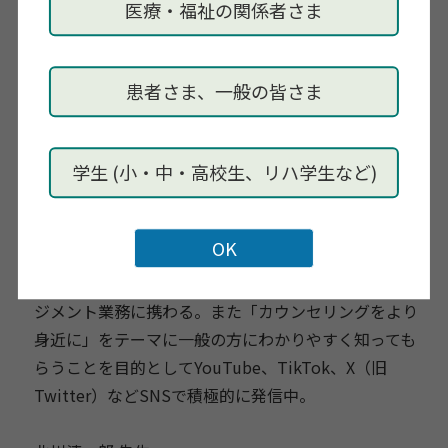
報発信を行っています。
医療・福祉の関係者さま
丸田英世 先生
所属：Heart Life～こころの悩み相談所～
患者さま、一般の皆さま
資格：臨床心理士、公認心理師
学歴：横浜国立大学大学院臨床心理学専修
学生 (小・中・高校生、リハ学生など)
経歴：東京都市教育センター発達支援相談員、神奈
川県内メンタルクリニック常勤心理士、都内カウンセ
リングルーム常勤心理士を経て、2020年にHeart Life
～こころの悩み相談所～を開業し、現在に至る。現在
は、カウンセリングでのセッションの他、運営・マネ
ジメント業務に携わる。また「カウンセリングをより
身近に」をテーマに一般の方にわかりやすく知っても
らうことを目的としてYouTube、TikTok、X（旧
Twitter）などSNSで積極的に発信中。