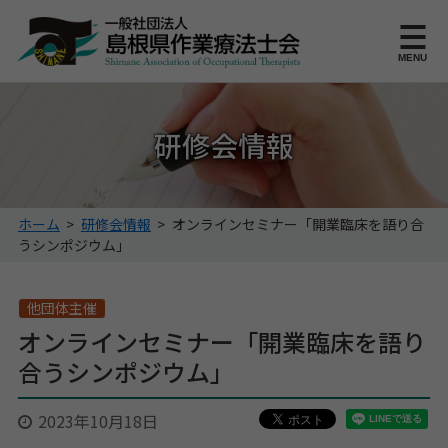
このページの本文へ
MENU
研修会情報
こ
ホーム
>
研修会情報
>
オンラインセミナー「開業臨床を語り合
の
うシンポジウム」
ペ
ー
ジ
他団体主催
の
オンラインセミナー「開業臨床を語り
位
合うシンポジウム」
置:
2023年10月18日