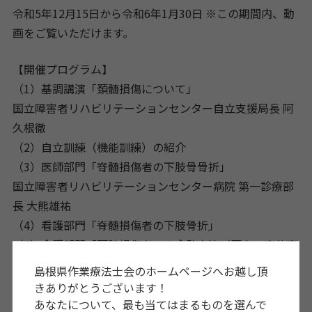
令和5年12月15日から令和6年1月30日 ※この期間内、動
画をご覧いただけます。
【開催プログラム】
（1）基調講演「頚髄損傷について」
国立障害者リハビリテーションセンター自立支援局長 阿
久根徹
（2）自立訓練（機能訓練）の紹介
（3）医師部門「脊髄損傷者の下肢骨骨折」
国立障害者リハビリテーションセンター病院 第一診療部
長 大熊雄祐
（4）看護部門「脊髄損傷者の下肢骨折」
（5）介護部門「頚髄損傷者への介助方法（更衣・座位直
しを中心に）」
島根県作業療法士会のホームページへお越し頂
（6）相談支援部門「在宅生活等に必要な公的制度・サー
きありがとうございます！
ビス」
あなたについて、最も当てはまるものを選んで