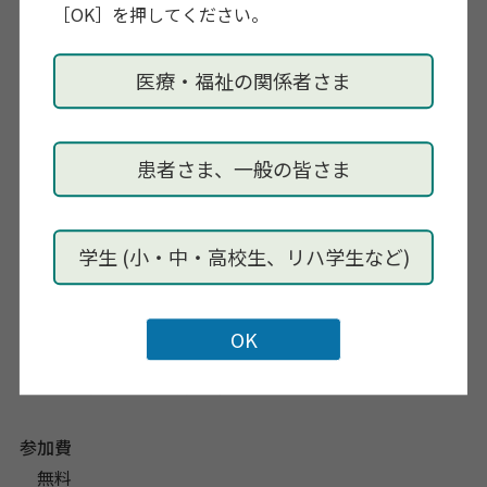
［OK］を押してください。
（7）自動車訓練部門「頚髄損傷者の自動車運転につい
て」
医療・福祉の関係者さま
開催日時
患者さま、一般の皆さま
2023年12月15日 (金) 〜 1月30日 (火)
開催場所
学生 (小・中・高校生、リハ学生など)
オンデマンド配信 （YouTubeでの配信となります）
参加対象
医療や介護、相談支援等の専門職や当事者、ご家族、
その他関心のある方、どなたでも
参加費
無料