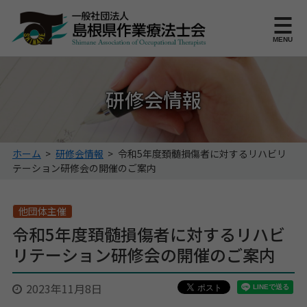
このページの本文へ
MENU
研修会情報
こ
ホーム
>
研修会情報
>
令和5年度頚髄損傷者に対するリハビリ
の
テーション研修会の開催のご案内
ペ
ー
ジ
他団体主催
の
令和5年度頚髄損傷者に対するリハビ
位
リテーション研修会の開催のご案内
置:
2023年11月8日