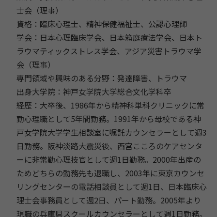
士会（理事）
資格：臨床心理士、精神保健福祉士、公認心理師
学会：日本心理臨床学会、日本箱庭療法学会、
日本ト
ラウマティックストレス学会、アジア災害トラウマ学
会（
理事）
専門領域や興味のある分野：発達障害、トラウマ
出身大学院：神戸女学院大学総合文化学科卒
経歴：大卒後、
1986年から精神科単科クリニックに常
勤心理職として5年間勤
務。
1991年から母校である神
戸女学院大学学生相談室に嘱託カウン
セラーとして週3
日勤務。阪神淡路大震災後、
西宮こころのケアセンタ
ーに非常勤心理技官として週1日勤務。
2000年出産の
ためどちらの勤務先も退職し、
2003年に東京カウンセ
リングセンターの電話相談員として週1
日、日本臨床心
理士会事務員として週2日、パート勤務。
2005年より
現職の兵庫県スクールカウンセラーとして週1日勤
務。