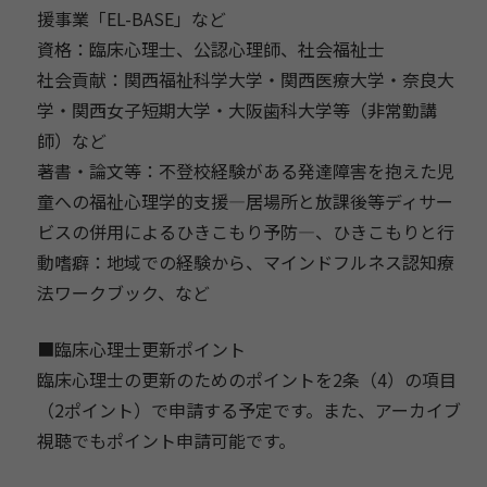
援事業「EL-BASE」など
資格：臨床心理士、公認心理師、社会福祉士
社会貢献：関西福祉科学大学・関西医療大学・奈良大
学・
関西女子短期大学・大阪歯科大学等（非常勤講
師）など
著書・論文等：
不登校経験がある発達障害を抱えた児
童への福祉心理学的支援―
居場所と放課後等ディサー
ビスの併用によるひきこもり予防―、
ひきこもりと行
動嗜癖：地域での経験から、
マインドフルネス認知療
法ワークブック、など
■臨床心理士更新ポイント
臨床心理士の更新のためのポイントを2条（4）の項目
（
2ポイント）で申請する予定です。また、
アーカイブ
視聴でもポイント申請可能です。