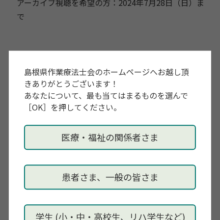
アーカイブ視聴を希望の方：2024年7月28日（日）ま
で
主催
心理オフィスK
島根県作業療法士会のホームページへお越し頂
きありがとうございます！
あなたについて、最も当てはまるものを選んで
問い合わせ先
［OK］を押してください。
info@s-office-k.com
医療・福祉の関係者さま
内容・その他
オンラインセミナー「
スクールカウンセラーに求めら
れる必須の知識と技能を学ぶ」
患者さま、一般の皆さま
■概要
スクールカウンセラーは小中高に配属され、児童生
学生 (小・中・高校生、リハ学生など)