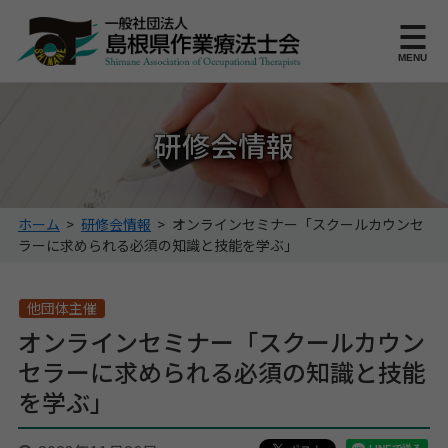
このページの本文へ
MENU
研修会情報
こ
ホーム
>
研修会情報
>
オンラインセミナー「スクールカウンセ
の
ラーに求められる必須の知識と技能を学ぶ」
ペ
ー
ジ
他団体主催
の
オンラインセミナー「スクールカウン
位
セラーに求められる必須の知識と技能
置:
を学ぶ」