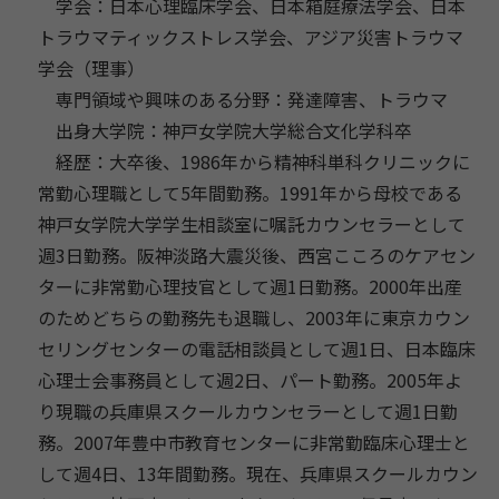
学会：日本心理臨床学会、日本箱庭療法学会、日本
トラウマティックストレス学会、アジア災害トラウマ
学会（理事）
専門領域や興味のある分野：発達障害、トラウマ
出身大学院：神戸女学院大学総合文化学科卒
経歴：大卒後、1986年から精神科単科クリニックに
常勤心理職として5年間勤務。1991年から母校である
神戸女学院大学学生相談室に嘱託カウンセラーとして
週3日勤務。阪神淡路大震災後、西宮こころのケアセン
ターに非常勤心理技官として週1日勤務。2000年出産
のためどちらの勤務先も退職し、2003年に東京カウン
セリングセンターの電話相談員として週1日、日本臨床
心理士会事務員として週2日、パート勤務。2005年よ
り現職の兵庫県スクールカウンセラーとして週1日勤
務。2007年豊中市教育センターに非常勤臨床心理士と
して週4日、13年間勤務。現在、兵庫県スクールカウン