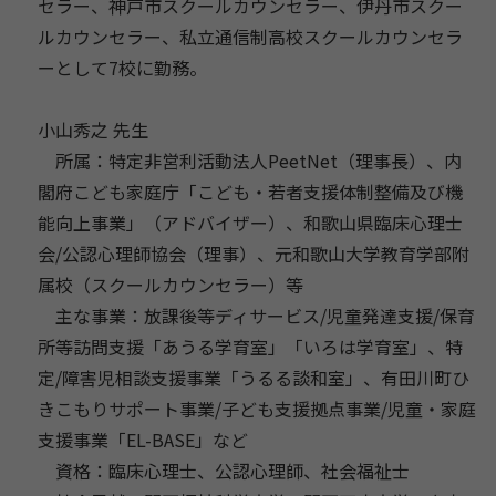
セラー、神戸市スクールカウンセラー、伊丹市スクー
ルカウンセラー、私立通信制高校スクールカウンセラ
ーとして7校に勤務。
小山秀之 先生
所属：特定非営利活動法人PeetNet（理事長）、内
閣府こども家庭庁「こども・若者支援体制整備及び機
能向上事業」（アドバイザー）、和歌山県臨床心理士
会/公認心理師協会（理事）、元和歌山大学教育学部附
属校（スクールカウンセラー）等
主な事業：放課後等ディサービス/児童発達支援/保育
所等訪問支援「あうる学育室」「いろは学育室」、特
定/障害児相談支援事業「うるる談和室」、有田川町ひ
きこもりサポート事業/子ども支援拠点事業/児童・家庭
支援事業「EL-BASE」など
資格：臨床心理士、公認心理師、社会福祉士