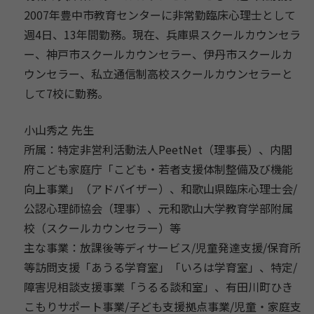
2007年豊中市教育センターに非常勤臨床心理士として
週4日、
13年間勤務。現在、兵庫県スクールカウンセラ
ー、
神戸市スクールカウンセラー、伊丹市スクールカ
ウンセラー、
私立通信制高校スクールカウンセラーと
して7校に勤務。
小山秀之 先生
所属：特定非営利活動法人PeetNet（理事長）、
内閣
府こども家庭庁「こども・
若者支援体制整備及び機能
向上事業」（アドバイザー）、
和歌山県臨床心理士会/
公認心理師協会（理事）、
元和歌山大学教育学部附属
校（スクールカウンセラー）等
主な事業：放課後等ディサービス/児童発達支援/
保育所
等訪問支援「あうる学育室」「いろは学育室」、特定/
障害児相談支援事業「うるる談和室」、
有田川町ひき
こもりサポート事業/子ども支援拠点事業/児童・
家庭支