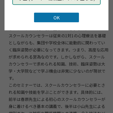
徒、保護者、
教員に対するカウンセリングやコンサル
テーション、
マネジメントを行う心理臨床の専門家で
す。
公立学校へのスクールカウンセラー派遣が始まっ
た30年ほどが既
に経とうとしています。
この中で様々
なノウハウや知見が積み重なってきました。
スクールカウンセラーは従来の1対1の心理療法を基礎
としながら
も、
集団や学校全体に能動的に関わってい
く臨床姿勢が必要になってき
ます。つまり、高度な応用
が求められる営為なのです。
しかしながら、スクール
カウンセラーで求められる知識、技術、
臨床姿勢は大
学・
大学院などで学ぶ機会は非常に少ないのが現状で
す。
このセミナーでは、
スクールカウンセラーに必要とさ
れる知識や技能を学ぶことができ
ます。具体的には、
前半は春原先生による初心のスクールカウンセラーが
身に着けるべ
き基本の講義で、
後半は小山先生による