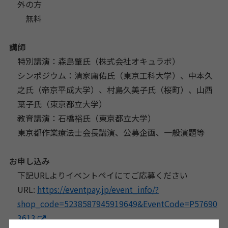
外の方
無料
講師
特別講演：森島肇氏（株式会社オキュラボ）
シンポジウム：清家庸佑氏（東京工科大学）、中本久
之氏（帝京平成大学）、村島久美子氏（桜町）、山西
葉子氏（東京都立大学）
教育講演：石橋裕氏（東京都立大学）
東京都作業療法士会長講演、公募企画、一般演題等
お申し込み
下記URLよりイベントペイにてご応募ください
URL:
https://eventpay.jp/event_info/?
shop_code=5238587945919649&EventCode=P57690
3613