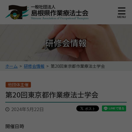
このページの本文へ
MENU
研修会情報
こ
ホーム
>
研修会情報
>
第20回東京都作業療法士学会
の
ペ
ー
他団体主催
ジ
第20回東京都作業療法士学会
の
位
2024年5月22日
置:
開催日時