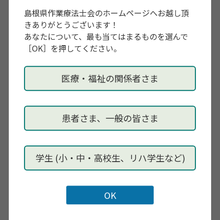
島根県作業療法士会のホームページへお越し頂
申し込み期限
きありがとうございます！
【事前登録期間】2024年年５月１日（水）～７月13日
あなたについて、最も当てはまるものを選んで
（土）23時59分
［OK］を押してください。
主催
医療・福祉の関係者さま
一般社団法人 東京都作業療法士会
問い合わせ先
患者さま、一般の皆さま
tokyo.ot.congress@gmail.com
内容・その他
学生 (小・中・高校生、リハ学生など)
【学会公式ホームページ】
https://sites.
google.com/view/tokyo-ot-
congress20/
【学会公式X】
https://twitter.com/
Ayw1Gm3
【学会公式Facebook】
https://www.facebook.com/