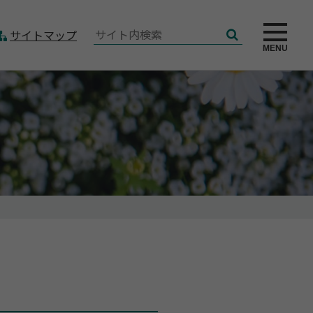
サ
サイトマップ
検
イ
MENU
索
ト
内
検
索: