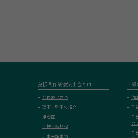
島根県作業療法士会とは
一般
会長あいさつ
作
理事・監事の紹介
作
組織図
作
の
定款・諸規程
作
理事会議事録