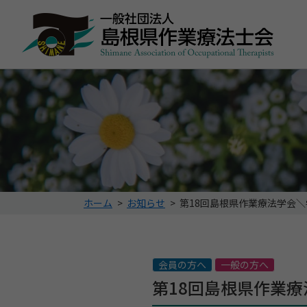
こ
ホーム
>
お知らせ
>
第18回島根県作業療法学会
の
ペ
ー
ジ
会員の方へ
一般の方へ
の
第18回島根県作業
位
置: