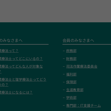
のみなさまへ
会員のみなさまへ
業療法って？
庶務部
業療法士ってどこにいるの？
財務部
業療法ってどんな人が対象な
司法作業療法委員会
？
福利部
業療法士と理学療法士ってどう
保険部
うの？
生涯教育部
業療法士になるには？
学術部
専門部：IT支援チーム