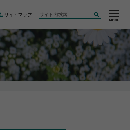
サ
サイトマップ
検
イ
MENU
索
ト
内
検
索: