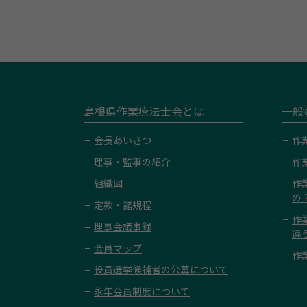
島根県作業療法士会とは
一般
会長あいさつ
作
理事・監事の紹介
作
組織図
作
の
定款・諸規程
作
理事会議事録
違
会員マップ
作
役員選挙候補者の公募について
永年会員制度について