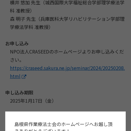
横井 悠加 先生（城西国際大学福祉総合学部理学療法学
科 准教授）
森 明子 先生（兵庫医科大学リハビリテーション学部理
学療法学科 准教授）
お申し込み
NPO法人CRASEEDのホームページよりお申し込みくだ
さい。
https://craseed.sakura.ne.jp/seminar/2024/20250208.
html
申し込み期限
2025年1月17日（金）
主催
島根県作業療法士会のホームページへお越し頂
兵庫医科大学医学部リハビリテーション医学講座
きありがとうございます！