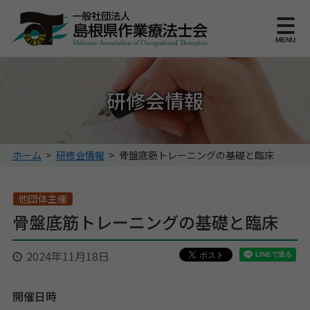
このページの本文へ
MENU
研修会情報
こ
ホーム
>
研修会情報
>
骨盤底筋トレーニングの基礎と臨床
の
ペ
ー
他団体主催
ジ
骨盤底筋トレーニングの基礎と臨床
の
位
2024年11月18日
置:
開催日時