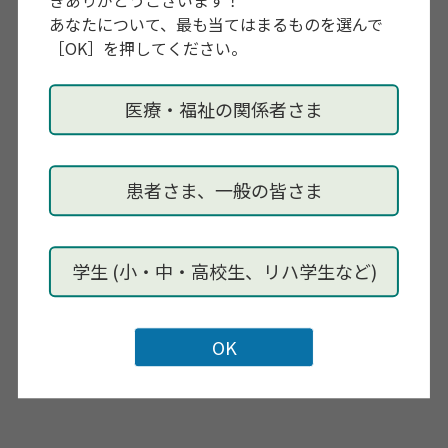
あなたについて、最も当てはまるものを選んで
問い合わせ先
［OK］を押してください。
office@craseed.org
医療・福祉の関係者さま
内容・その他
尿失禁や骨盤臓器脱などの保存療法として知られる骨
盤底筋トレー
ニングですが、幅広い領域の臨床現場で
患者さま、一般の皆さま
活用できる運動療法で、適
切に介入することでクライ
アントのQOLを大きく改善させること
ができます。本
講習会では、臨床、研究、実践の経験豊かなスペシ
ャ
学生 (小・中・高校生、リハ学生など)
リストたちが、おさえておきたい疾患・病態の基礎知
識と基本の
トレーニング指導法の実演、エビデンスと
症例検討まで網羅し、
初心者から経験者まで、明日か
らの臨床に役立つ内容をお伝えしま
す。