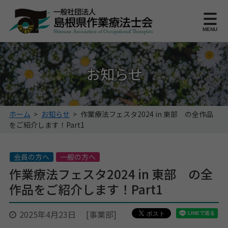
このページの本文へ
MENU
お知らせ
こ
ホーム
>
お知らせ
>
作業療法フェスタ2024 in 東部 の全作品
の
をご紹介します！Part1
ペ
ー
ジ
会員の方へ
一般の方へ
の
作業療法フェスタ2024 in 東部 の全
位
作品をご紹介します！Part1
置:
2025年4月23日
[事業部]