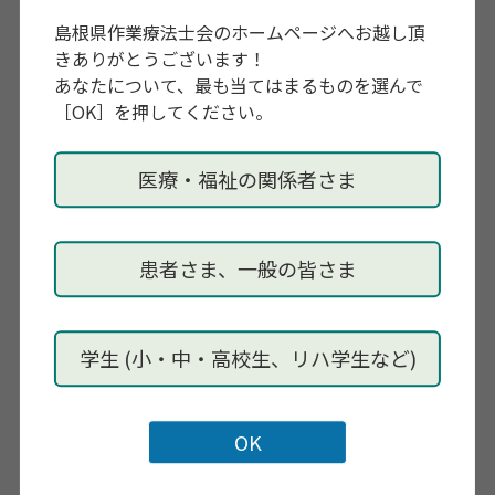
10:40～11:30 講義 児童思春期における自傷・自殺の
島根県作業療法士会のホームページへお越し頂
知識（林良太・関西医科大学）
きありがとうございます！
12:30～13:00 話題提供１ 大学病院における若年者への
あなたについて、最も当てはまるものを選んで
関わり（岸雪枝・兵庫医科大学病院）
［OK］を押してください。
13:00～13:40 話題提供２ 児童思春期病棟における作業
療法および小児発達領域における訪問
支援(大熊将平・
医療・福祉の関係者さま
(株)Life change)
13:40～14:20 話題提供３ 自傷や不登校・ひきこもりの
訪問支援(真下いずみ・藍野大学)
患者さま、一般の皆さま
14:20～14:40 休憩
14:40～15:10 質疑応答
15:10～16:30 グループワーク（対面参加者のみ）
学生 (小・中・高校生、リハ学生など)
（18:00～ 対面かつ希望者のみ 懇親会）
〇形式：ハイブリッド開催（
対面かZoomでのオンラ
インかお選びください。対面は終日で、
オンラインは
グループワークに参加できません）