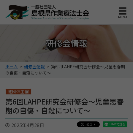
このページの本文へ
MENU
研修会情報
こ
ホーム
>
研修会情報
>
第6回LAHPE研究会研修会～児童思春期
の
の自傷・自殺について～
ペ
ー
ジ
他団体主催
の
第6回LAHPE研究会研修会～児童思春
位
期の自傷・自殺について～
置:
2025年4月28日