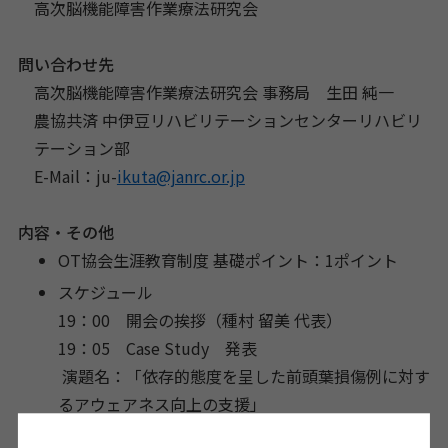
高次脳機能障害作業療法研究会
問い合わせ先
高次脳機能障害作業療法研究会 事務局 生田 純一
農協共済 中伊豆リハビリテーションセンターリハビリ
テーション部
E-Mail：ju-
ikuta@janrc.or.jp
内容・その他
OT協会生涯教育制度 基礎ポイント：1ポイント
スケジュール
19：00 開会の挨拶（種村 留美 代表）
19：05 Case Study 発表
演題名：「
依存的態度を呈した前頭葉損傷例に対す
るアウェアネス向上の支援
」
演者：大門 知代 先生（令和リハビリテーション病