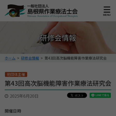
このページの本文へ
MENU
研修会情報
こ
ホーム
>
研修会情報
>
第43回高次脳機能障害作業療法研究会
の
ペ
ー
他団体主催
ジ
第43回高次脳機能障害作業療法研究会
の
位
2025年6月20日
置:
開催日時