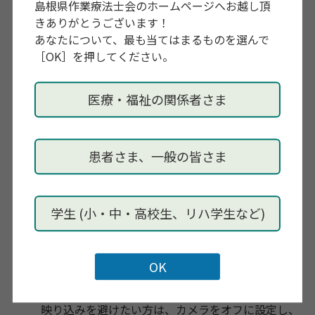
島根県作業療法士会のホームページへお越し頂
院、作業療法士）
きありがとうございます！
司会：早川 裕子 先生（横浜市立脳卒中・神経脊
あなたについて、最も当てはまるものを選んで
椎センター、作業療法士）
［OK］を押してください。
19：40 Case Study 質疑応答
20：40 まとめ
医療・福祉の関係者さま
20：50 終了
キャンセルポリシー
申し込み後のキャンセルによる返金は致しかねます
患者さま、一般の皆さま
ので、
ご理解ご了承ください。
録画と配信についてのご案内
本研修会は、
当日ご参加いただけなかった方や復習
学生 (小・中・高校生、リハ学生など)
を希望される方のために、
録画を行い、参加者限
定・期間限定での配信を予定しております。
録画には、講師の説明のほか、参加者の映像・音
声・
表示名が含まれる場合があります。
映り込みを避けたい方は、カメラをオフに設定し、