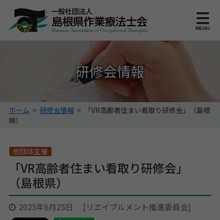
このページの本文へ
MENU
研修会情報
こ
ホーム
>
研修会情報
>
「VR高齢者住まい看取り研修会」（島根
の
県）
ペ
ー
ジ
他団体主催
の
「VR高齢者住まい看取り研修会」
位
（島根県）
置:
2025年6月25日
[リエイブルメント推進委員会]