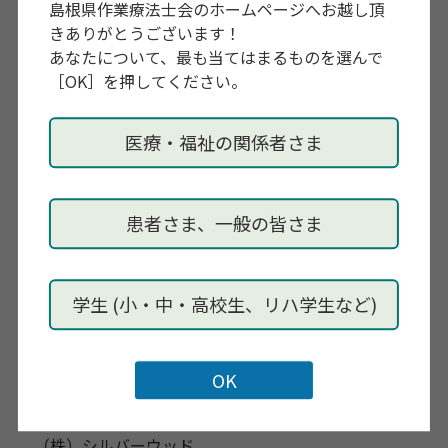
島根県作業療法士会のホームページへお越し頂
（休日開催・医療従事者向け）
きありがとうございます！
あなたについて、最も当てはまるものを選んで
［OK］を押してください。
開催場所
オンライン（Zoom）
医療・福祉の関係者さま
参加対象
島根県内に勤務する、介護従事者、介護支援専門員、
在宅療養支援診療所・訪問看護・訪問介護・訪問リハ
患者さま、一般の皆さま
などの在宅医療介護に関わる職種の方、在宅医療介護
連携に携わる自治体職員など
学生 (小・中・高校生、リハ学生など)
参加費
無料
講師
（株）シルバーウッド