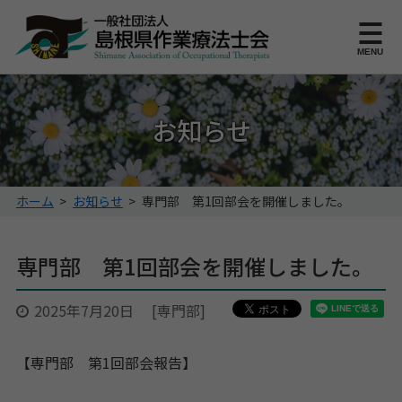
このページの本文へ
MENU
お知らせ
こ
ホーム
>
お知らせ
>
専門部 第1回部会を開催しました。
の
ペ
ー
専門部 第1回部会を開催しました。
ジ
の
2025年7月20日
[専門部]
位
置:
【専門部 第1回部会報告】