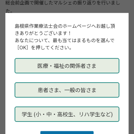
総会前企画で開催したマルシェの振り返りを行いまし
た。
島根県作業療法士会のホームページへお越し頂
スタッフ含め52名の参加がありました。チームの広報と
きありがとうございます！
共に各チームや委員会スタッフとの交流の場になり、新
あなたについて、最も当てはまるものを選んで
たな学びや互いの研修会の提案など意見交換も行え、大
［OK］を押してください。
変有意義な会になったと振り返りました。
医療・福祉の関係者さま
また、今期より専門部 部長、副部長が新任となりまし
た。
患者さま、一般の皆さま
皆様宜しくお願い致します。
PDF is not exist!
「スクリーンショット 2025-07-16
学生 (小・中・高校生、リハ学生など)
214619」チラシ