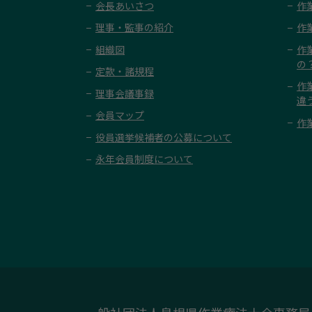
会長あいさつ
作
理事・監事の紹介
作
組織図
作
の
定款・諸規程
作
理事会議事録
違
会員マップ
作
役員選挙候補者の公募について
永年会員制度について