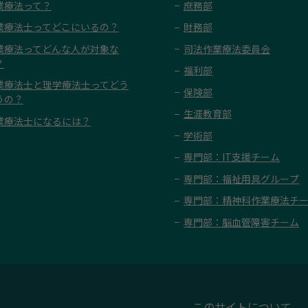
業療法って？
庶務部
業療法士ってどこにいるの？
財務部
業療法ってどんな人が対象な
司法作業療法委員会
？
福利部
業療法士と理学療法士ってどう
保険部
うの？
生涯教育部
業療法士になるには？
学術部
専門部：IT支援チーム
専門部：福祉用具グループ
専門部：精神科作業療法チ
専門部：脳血管障害チーム
このサイトについて