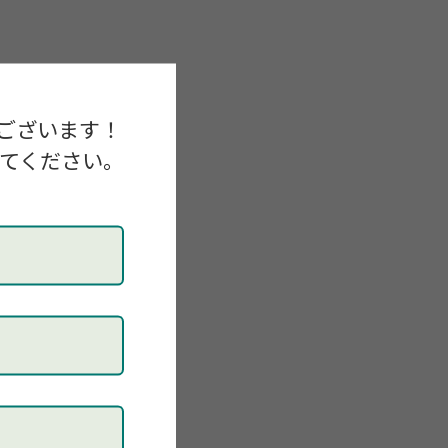
ございます！
礎編））
してください。
原4丁目1-1）