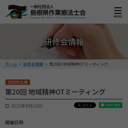
このページの本文へ
MENU
研修会情報
こ
ホーム
>
研修会情報
>
第20回 地域精神OTミーティング
の
ペ
ー
他団体主催
ジ
第20回 地域精神OTミーティング
の
位
2025年9月24日
置:
開催日時