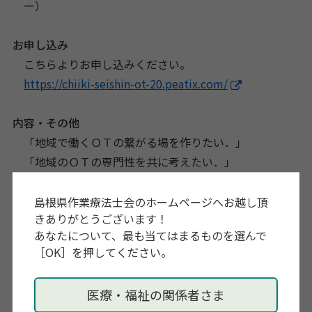
ー）
お申し込み
こちらよりお申し込みください。
https://chiiki-seishin-ot-20.peatix.com/
内容・その他
「地域で働くＯＴの繋がる場を作りたい．」
「地域のＯＴの専門性を共に考えたい．」
そんな想いで，地域精神OTミーティングを立ち上げま
した。
島根県作業療法士会のホームページへお越し頂
きありがとうございます！
Covid-19でしばらくお休みしていましたが，
形を変え
あなたについて、最も当てはまるものを選んで
て再開しました。
［OK］を押してください。
ご自宅や職場から，夕飯を食べながら，
お子さんの様
子を見ながら，仕事をしながら，，，
みなさまの生活
医療・福祉の関係者さま
に合わせて是非お気軽にご参加ください．