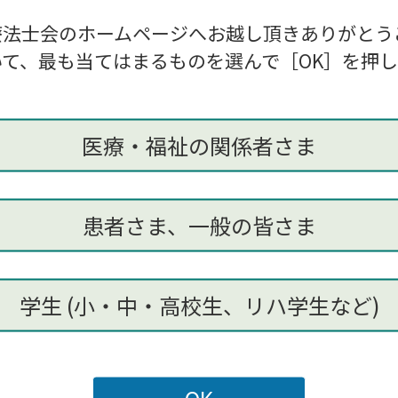
）
療法士会のホームページへお越し頂きありがとう
 隆 先生（株式会社SPLYZA
て、最も当てはまるものを選んで［OK］を押
先生（株式会社SATORI）
 先生（京都大原記念病院グループ地域包括連携室 ）
医療・福祉の関係者さま
ージ
https://sites.google.com/view/37th-jarr/top?authuser=0
チリハビリテーション研究会
患者さま、一般の皆さま
本リウマチリハビリテーション研究会学術集会運営事務局
科大学附属病院リハビリテーション科内
学生 (小・中・高校生、リハ学生など)
meeting@gmail.com