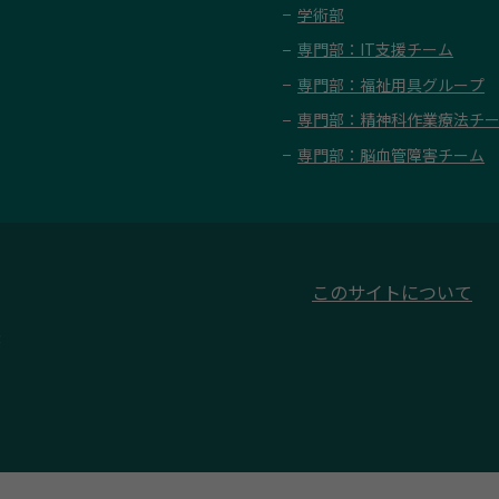
学術部
専門部：IT支援チーム
専門部：福祉用具グループ
専門部：精神科作業療法チ
専門部：脳血管障害チーム
このサイトについて
3