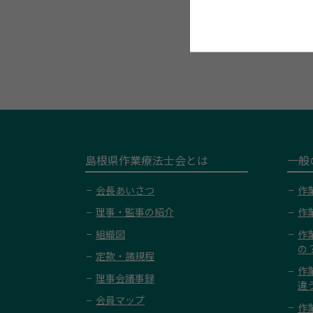
島根県作業療法士会とは
一般
会長あいさつ
作
理事・監事の紹介
作
組織図
作
の
定款・諸規程
作
理事会議事録
違
会員マップ
作