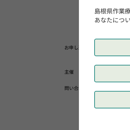
島根県作業
槙島
あなたについ
小森 健司 
土井 博文
お申し込み
ホームペ
い。
主催
日本リウマ
問い合わせ先
第37回日
大阪医科薬
jarr37th.