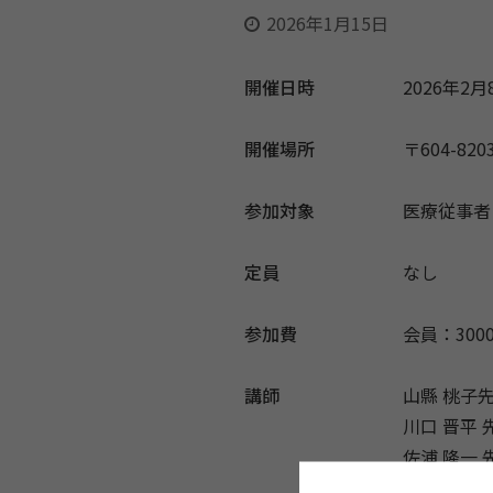
2026年1月15日
開催日時
2026年2月8
開催場所
〒604-
参加対象
医療従事者
定員
なし
参加費
会員：300
講師
山縣 桃子
川口 晋平
佐浦 隆一
徳井 亜加