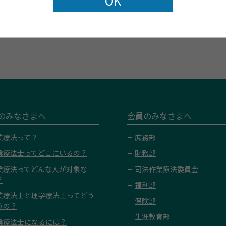
前の記事
一覧に戻る
次の記事
のみなさまへ
会員のみなさまへ
業療法って？
庶務部
業療法士ってどこにいるの？
財務部
業療法ってどんな人が対象な
司法作業療法委員会
？
福利部
業療法士と理学療法士ってどう
保険部
うの？
生涯教育部
業療法士になるには？