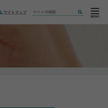
サ
サイトマップ
検
イ
MENU
索
ト
内
検
索: