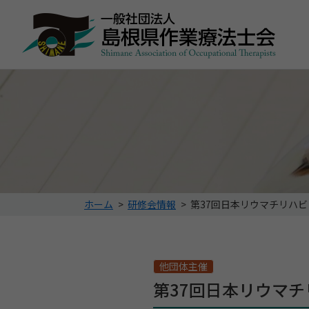
こ
ホーム
>
研修会情報
>
第37回日本リウマチリハ
の
ペ
ー
ジ
他団体主催
の
第37回日本リウマ
位
置: