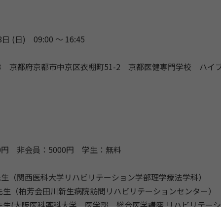
日 (日) 09:00 〜 16:45
8203 京都府京都市中京区衣棚町51-2 京都医健専門学校 ハ
0円 非会員：5000円 学生：無料
先生（関西医科大学リハビリテーション学部理学療法学科）
 先生（柏芳会田川新生病院訪問リハビリテーションセンター）
 先生(大阪医科薬科大学 医学部 総合医学講座 リハビリテー
根 先生（東京大学医学部附属病院リハビリテーション科