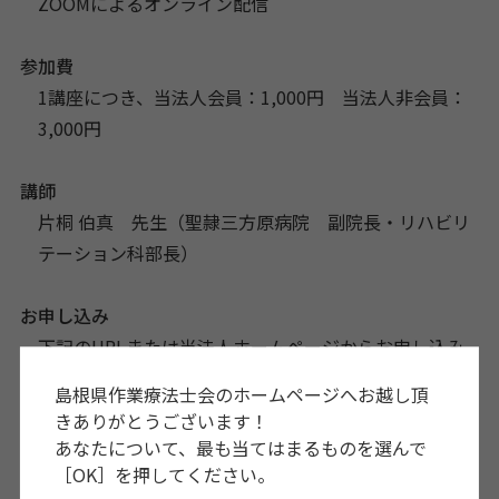
ZOOMによるオンライン配信
参加費
1講座につき、当法人会員：1,000円 当法人非会員：
3,000円
講師
片桐 伯真 先生（聖隷三方原病院 副院長・リハビリ
テーション科部長）
お申し込み
下記のURLまたは当法人ホームページからお申し込み
ください。
島根県作業療法士会のホームページへお越し頂
きありがとうございます！
申込みフォームURL
あなたについて、最も当てはまるものを選んで
https://forms.gle/px7cCo3i1iE53dU47
［OK］を押してください。