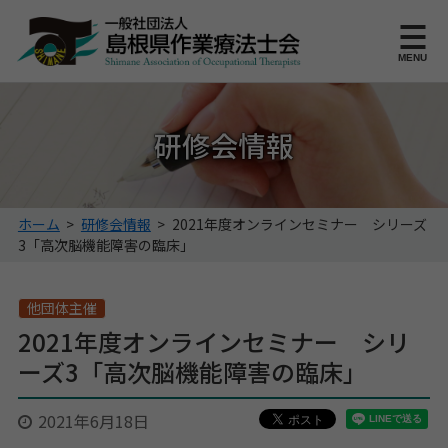
このページの本文へ
MENU
研修会情報
こ
ホーム
>
研修会情報
>
2021年度オンラインセミナー シリーズ
の
3「高次脳機能障害の臨床」
ペ
ー
ジ
他団体主催
の
2021年度オンラインセミナー シリ
位
ーズ3「高次脳機能障害の臨床」
置:
2021年6月18日