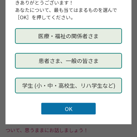
きありがとうございます！
あなたについて、最も当てはまるものを選んで
［OK］を押してください。
【
総会参加にあたっての注意点】
医療・福祉の関係者さま
※ 決議事項の第１号議案（２０２５年度事業報告）と第
２号議案（２０２５年度収支決算報告及び監査報告）に
ついては、読み上げは行いません。事前に総会議案書を
患者さま、一般の皆さま
確認いただき、当日は質問・採決に移らさせていただき
ます。
学生 (小・中・高校生、リハ学生など)
※ 定時社員総会終了後に、役員企画でworkshopを開催
いたします。ワールド・カフェ形式、お茶を飲むような
リラックスした雰囲気で自由な対話を楽しむワークショ
ップです。 実際にお茶やスイーツも準備予定です。会員
一同が集う場ですので、県士会・島根のOTのこれからに
ついて、思うままにお話しましょう！