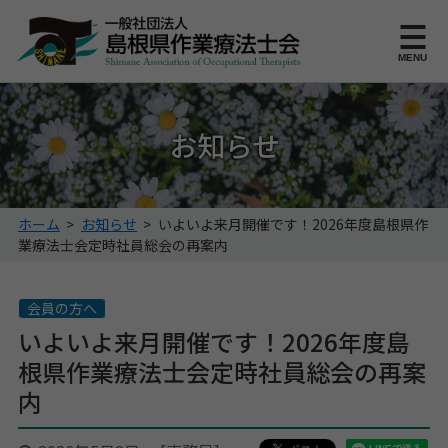
このページの本文へ
MENU
お知らせ
こ
ホーム
>
お知らせ
>
いよいよ来月開催です！2026年度島根県作
の
業療法士会定時社員総会の再案内
ペ
ー
ジ
会員の方へ
の
いよいよ来月開催です！2026年度島
位
根県作業療法士会定時社員総会の再案
置:
内