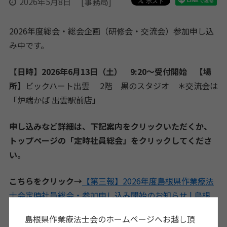
2026年5月8日
[事務局]
2026年度総会・総会企画（研修会・交流会）参加申し込
み中です。
【
日時】2026年6月13日（土） 9:20～受付開始
【場
所】
ビックハート出雲 2階 黒のスタジオ ＊交流会は
「炉端かば 出雲駅前店」
申し込みなど詳細は、下記案内をクリックいただくか、
トップページの「定時社員総会」をクリックしてくださ
い。
こちらをクリック→
【第三報】2026年度島根県作業療法
士会定時社員総会・参加申し込み開始のお知らせ | 島根
県作業療法士会
島根県作業療法士会のホームページへお越し頂