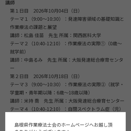
講師
第１日目 2026年10月04日（日）
テーマ１（9:00～10:30）：発達障害領域の基礎知識と
作業療法の課題と展望
講師：松島 佳苗 先生 所属：関西医科大学
テーマ２（10:40-12:10）：作業療法の実際①（0歳～
就学前）
講師：中島るみ 先生 所属：大阪発達総合療育センタ
ー
第２日目 2026年10月18日（日）
テーマ３（9:00～10:30）：作業療法の実際②（就学・
学童期・青年期以降：6歳～18歳以降）
講師：米持 喬 先生 所属：大阪発達総合療育センター
テーマ４（10:40-12:10）：自閉スペクトラム症（児）
に対する作業療法の実際（主に18歳未満）
島根県作業療法士会のホームページへお越し頂
講師：宮嶋 愛弓 先生 所属：四條畷学園大学