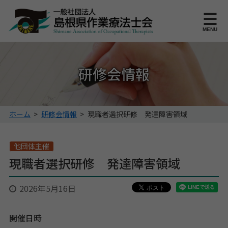
このページの本文へ
MENU
研修会情報
こ
ホーム
>
研修会情報
>
現職者選択研修 発達障害領域
の
ペ
ー
他団体主催
ジ
現職者選択研修 発達障害領域
の
位
2026年5月16日
置:
開催日時