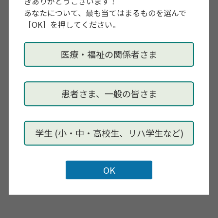
きありがとうございます！
あなたについて、最も当てはまるものを選んで
お申し込み
［OK］を押してください。
奈良県作業療法士会HPからお申込みください。
naraot.jp/information/902/
医療・福祉の関係者さま
申し込み期限
2026年9月30日
患者さま、一般の皆さま
主催
一社）奈良県作業療法士会
学生 (小・中・高校生、リハ学生など)
問い合わせ先
nara.ot.kyoikubu@gmail.com
奈良県作業療法士
会 教育部