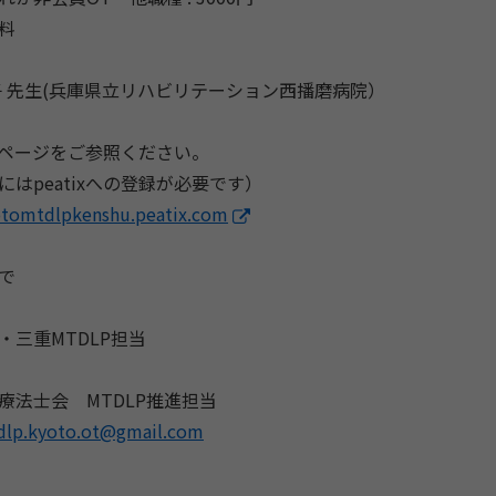
料
子 先生(兵庫県立リハビリテーション西播磨病院）
ixページをご参照ください。
にはpeatixへの登録が必要です）
yotomtdlpkenshu.peatix.com
で
・三重MTDLP担当
療法士会 MTDLP推進担当
dlp.kyoto.ot@gmail.com