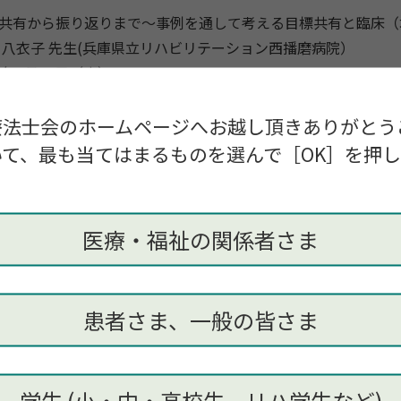
共有から振り返りまで〜
事例を通して考える目標共有と臨床（
 八衣子 先生(兵庫県立リハビリテーション西播磨病院）
年8月26日（水）19:00〜21:00
ZOOMによるオンライン開催
限：研修開始まで
療法士会のホームページへお越し頂きありがとう
：
て、最も当てはまるものを選んで［OK］を押
atixの申し込みページをご参照ください
医療・福祉の関係者さま
患者さま、一般の皆さま
学生 (小・中・高校生、リハ学生など)