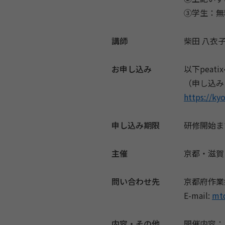
③学生：無
講師
柴田 八衣
お申し込み
以下peat
（申し込み
https://k
申し込み期限
研修開始ま
主催
京都・滋賀
問い合わせ先
京都府作業
E-mail:
mt
内容・その他
開催内容：