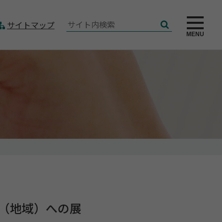
サ
サイトマップ
検
イ
MENU
索
ト
内
検
索:
（地域）への展