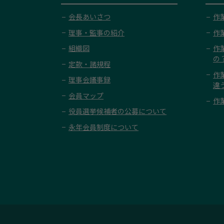
会長あいさつ
作
理事・監事の紹介
作
組織図
作
の
定款・諸規程
作
理事会議事録
違
会員マップ
作
役員選挙候補者の公募について
永年会員制度について