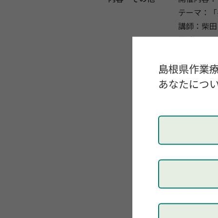
テーマ：「
講師：柴田
日時：2026
開催形態：
申し込み期
島根県作業
注意事項等
あなたについ
詳細はpe