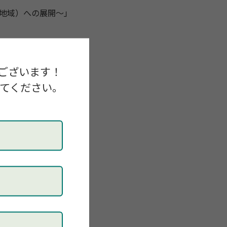
地域）への展開〜」
ございます！
してください。