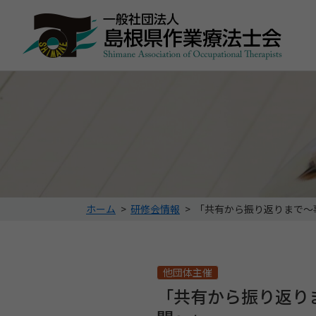
こ
ホーム
>
研修会情報
>
「共有から振り返りまで〜
の
ペ
ー
ジ
他団体主催
の
「共有から振り返り
位
置: