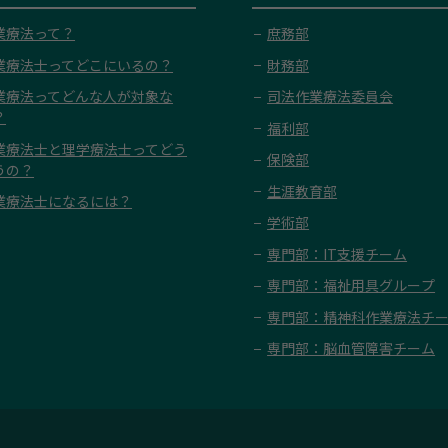
業療法って？
庶務部
業療法士ってどこにいるの？
財務部
業療法ってどんな人が対象な
司法作業療法委員会
？
福利部
業療法士と理学療法士ってどう
保険部
うの？
生涯教育部
業療法士になるには？
学術部
専門部：IT支援チーム
専門部：福祉用具グループ
専門部：精神科作業療法チ
専門部：脳血管障害チーム