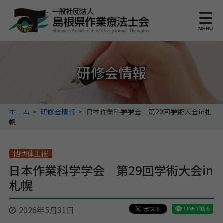
このページの本文へ
MENU
研修会情報
こ
ホーム
>
研修会情報
>
日本作業科学学会 第29回学術大会in札
の
幌
ペ
ー
ジ
他団体主催
の
日本作業科学学会 第29回学術大会in
位
札幌
置:
2026年5月31日