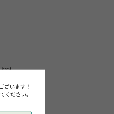
1.html
th-tottori-ot
ございます！
してください。