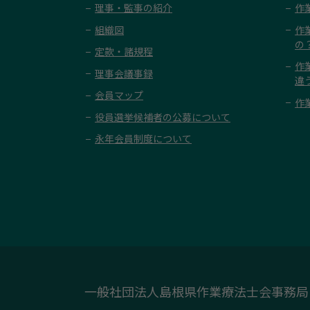
理事・監事の紹介
作
組織図
作
の
定款・諸規程
作
理事会議事録
違
会員マップ
作
役員選挙候補者の公募について
永年会員制度について
一般社団法人島根県作業療法士会事務局