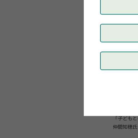
学会長講演
学会長北山
10：20～
10：50～
「共生社会
西方浩一氏
12：30～
13：00
15：00～
「子どもと
仲間知穂氏