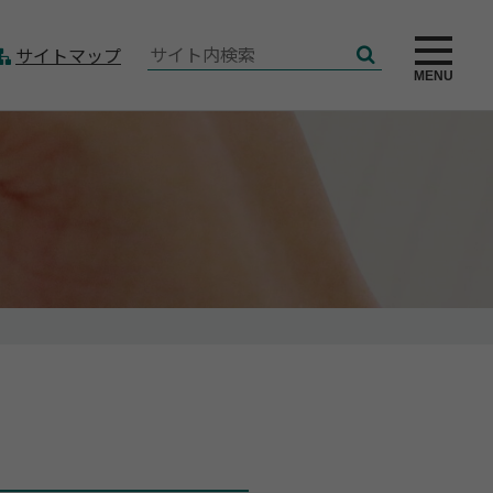
サ
サイトマップ
検
イ
MENU
索
ト
内
検
索: