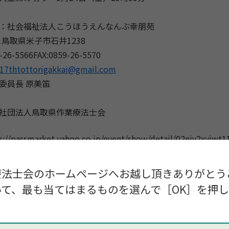
：社会福祉法人こうほうえんなんぶ幸朋苑
021鳥取県米子市石井1238
26-5566FAX:0859-26-5570
17thtottorigakkai@gmail.com
委員長 原美笛
社団法人鳥取県作業療法士会
//passmarket.yahoo.co.jp/event/show/detail/02eiy2xyiwt1
士会ホームページ：http://tottori-ot.or.jp/
業療法学会ホームページ：https://gakujyutu.wixsite.com/17
療法士会のホームページへお越し頂きありがとう
て、最も当てはまるものを選んで［OK］を押
ム】
 開会式