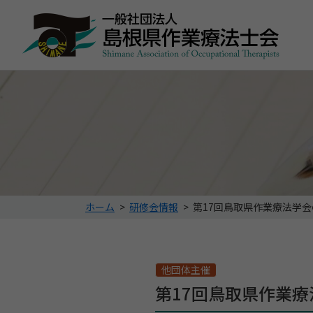
こ
ホーム
>
研修会情報
>
第17回鳥取県作業療法学
の
ペ
ー
ジ
他団体主催
の
第17回鳥取県作業
位
置: