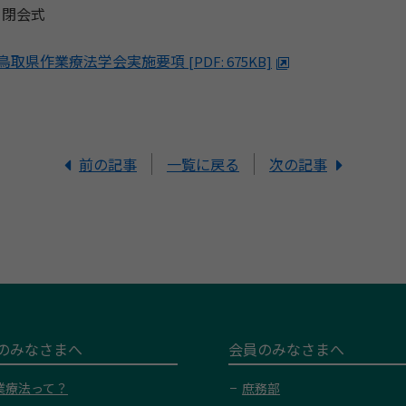
 閉会式
回鳥取県作業療法学会実施要項
[PDF: 675KB]
前の記事
一覧に戻る
次の記事
のみなさまへ
会員のみなさまへ
業療法って？
庶務部