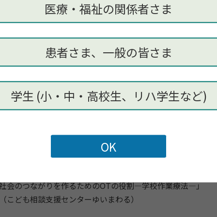
「社会との繋がりをつくるため、作業療法士にできること」
医療・福祉の関係者さま
朋宏（錦海リハビリテーション病院）
 ライブ演奏TR：T88music＆RUKA
患者さま、一般の皆さま
 特別講演Ⅰ
実現のために作業療法士に期待すること」
学生 (小・中・高校生、リハ学生など)
（文京学院大学）
 休憩
～ 演題発表口述発表（8題）
 特別講演Ⅱ
社会のつながりを作るためのOTの役割―学校作業療法―」
（こども相談支援センターゆいまわる）