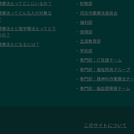
業療法士ってどこにいるの？
財務部
業療法ってどんな人が対象な
司法作業療法委員会
？
福利部
業療法士と理学療法士ってどう
保険部
うの？
生涯教育部
業療法士になるには？
学術部
専門部：IT支援チーム
専門部：福祉用具グループ
専門部：精神科作業療法チ
専門部：脳血管障害チーム
このサイトについて