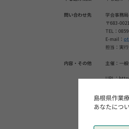
問い合わせ先
学会事務局
〒683-0
TEL：0859-
E-mail：
ot
担当：実行
内容・その他
主催：一般
URL：https:
鳥取県作業療法
第17回鳥取県作
島根県作業
あなたについ
【プログラ
10：00～