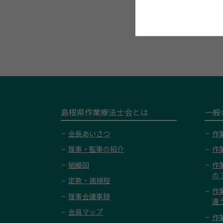
島根県作業療法士会とは
一般
会長あいさつ
作
理事・監事の紹介
作
組織図
作
の
定款・諸規程
作
理事会議事録
違
会員マップ
作