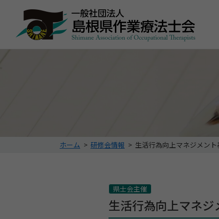
こ
ホーム
>
研修会情報
>
生活行為向上マネジメント
の
ペ
ー
ジ
県士会主催
の
生活行為向上マネジ
位
置: