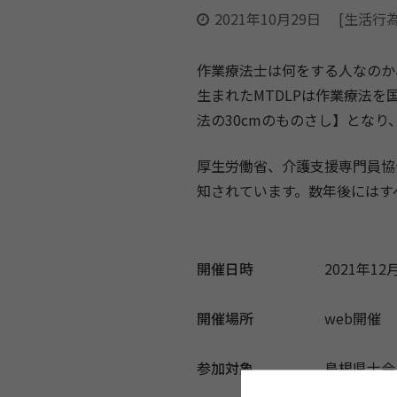
2021年10月29日
[生活行
作業療法士は何をする人なのか
生まれたMTDLPは作業療法
法の30cmのものさし】とな
厚生労働省、介護支援専門員協
知されています。数年後にはす
開催日時
2021年12月
開催場所
web開催
参加対象
島根県士会