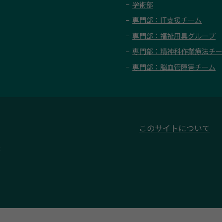
学術部
専門部：IT支援チーム
専門部：福祉用具グループ
専門部：精神科作業療法チ
専門部：脳血管障害チーム
このサイトについて
3