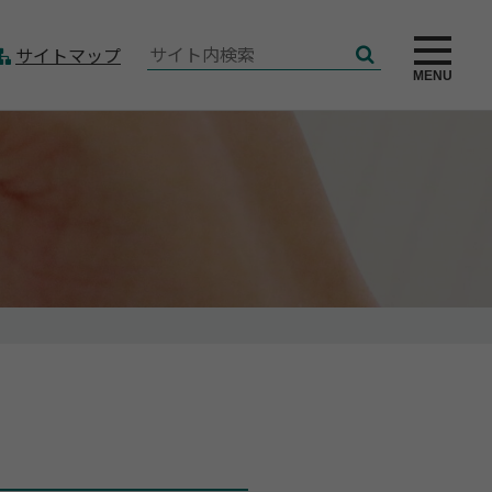
サ
サイトマップ
検
イ
MENU
索
ト
内
検
索: