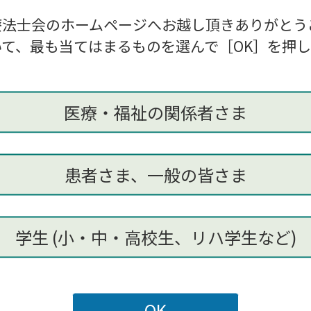
療法士会のホームページへお越し頂きありがとう
島根県介護人材資質向上事業補助金事業対象の為無料ですが、
て、最も当てはまるものを選んで［OK］を押
imaneot.mtdlp.kenshu@gmail.com
医療・福祉の関係者さま
(1)所属施設 (2)氏名 (3)協会番号 (4)経験年数 (5)分野 (6
ールして下さい
患者さま、一般の皆さま
月22日
につきましては添付資料をご確認ください。
学生 (小・中・高校生、リハ学生など)
為向上マネジメント基礎研修チラシ
[PDF: 319KB]