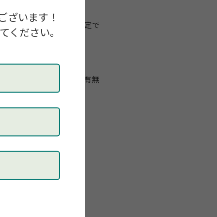
ございます！
次年度以降に関しては未定で
してください。
)メールアドレス (7)県士会の有無