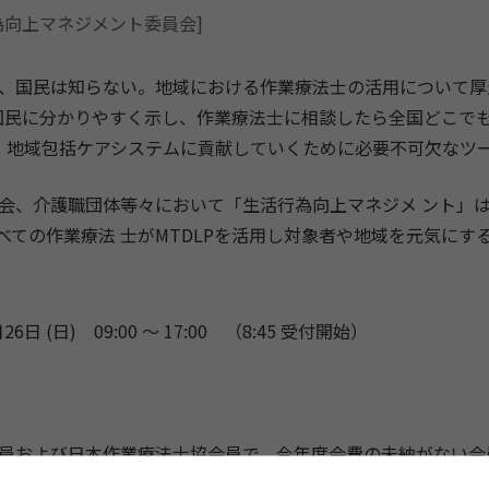
為向上マネジメント委員会]
、国民は知らない。地域における作業療法士の活用について厚
を国民に分かりやすく示し、作業療法士に相談したら全国どこで
り、地域包括ケアシステムに貢献していくために必要不可欠なツ
会、介護職団体等々において「生活行為向上マネジメ ント」
べての作業療法 士がMTDLPを活用し対象者や地域を元気にす
26日 (日) 09:00 〜 17:00
（8:45 受付開始）
員および日本作業療法士協会員で、今年度会費の未納がない会