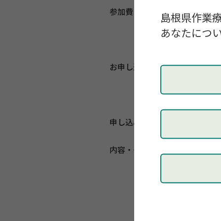
参加費
無料
島根県作業
※今年度は
あなたについ
す。
お申し込み
申込先：
sh
上記申込先に 
を記入しメ
申し込み期限
2021年12
内容・その他
その他詳細
生活行