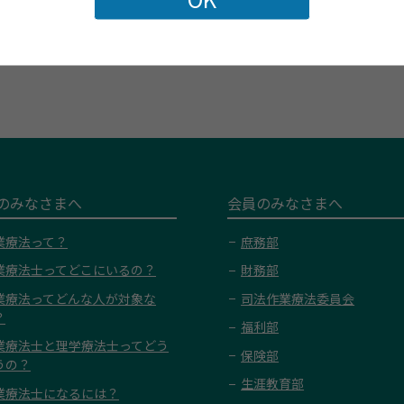
前の記事
一覧に戻る
次の記事
のみなさまへ
会員のみなさまへ
業療法って？
庶務部
業療法士ってどこにいるの？
財務部
業療法ってどんな人が対象な
司法作業療法委員会
？
福利部
業療法士と理学療法士ってどう
保険部
うの？
生涯教育部
業療法士になるには？