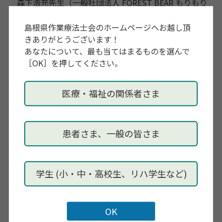
森下浩充先生（一般社団法人 FOREST BEAR もりもり
の森 代表 言語聴覚士）
島根県作業療法士会のホームページへお越し頂
きありがとうございます！
お申し込み
あなたについて、最も当てはまるものを選んで
「障害児通所支援の起業について」と件名に入れ，
［OK］を押してください。
koudo.reha.kensyu@gmail.com
まで，①氏名，②所
属，③職種，④当研究会の会員・非会員， ⑤パソコ
医療・福祉の関係者さま
ン用メールアドレスを記載して下さい．ご入金確認後
メールにてURLをお知らせいたします。（5月19日頃を
予定しております）
患者さま、一般の皆さま
詳細は行動リハビリテーション研究会ホームページ
http://koudo-reha.kenkyuukai.jp/event/
にてご
確認ください．
学生 (小・中・高校生、リハ学生など)
申し込み期限
2022年5月17日（火）