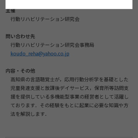
主催
行動リハビリテーション研究会
問い合わせ先
行動リハビリテーション研究会事務局
koudo_reha@yahoo.co.jp
内容・その他
高知県の言語聴覚士が，
応用行動分析学を基礎とした
児童発達支援と放課後デイサービス，
保育所等訪問支
援を提供している多機能型事業の経営者として活躍
し
ております．
その経験をもとに起業に必要な知識や方
法を解説します．