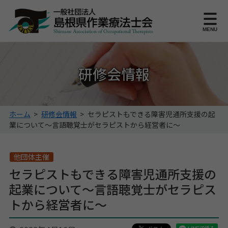
このページの本文へ
MENU
研修会情報
こ
ホーム
>
研修会情報
>
セラピストもできる障害児通所支援の起
の
業について〜言語聴覚士がセラピストから経営者に〜
ペ
ー
ジ
他団体主催
の
セラピストもできる障害児通所支援の
位
起業について〜言語聴覚士がセラピス
置:
トから経営者に〜