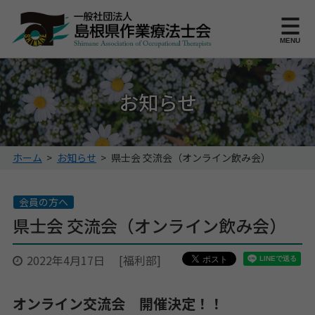
このページの本文へ
MENU
お知らせ
こ
ホーム
>
お知らせ
>
県士会 交流会（オンライン飲み会）
の
ペ
ー
会員の方へ
ジ
県士会 交流会（オンライン飲み会）
の
位
2022年4月17日
[福利部]
置:
オンライン交流会 開催決定！！