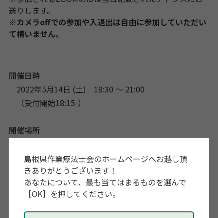
送りします。
※カメラoffでの参加や入退出は自由に参加していただい
て構いません。
開催日時
2022年5月14日 (土) 18:30 〜 21:00
（受付開始18:15-）
開催場所
オンライン
島根県作業療法士会のホームページへお越し頂
きありがとうございます！
参加対象
あなたについて、最も当てはまるものを選んで
島根県作業療法士会 会員
［OK］を押してください。
参加費