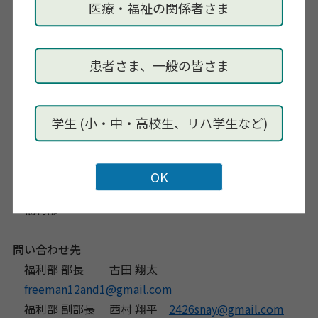
医療・福祉の関係者さま
無料
お申し込み
患者さま、一般の皆さま
https://forms.gle/gFiutxovDkyXRjf5A
申し込み期限
学生 (小・中・高校生、リハ学生など)
5月7日（土）
主催
島根県作業療法士会
福利部
問い合わせ先
福利部 部長 古田 翔太
freeman12and1@gmail.com
福利部 副部長 西村 翔平
2426snay@gmail.com