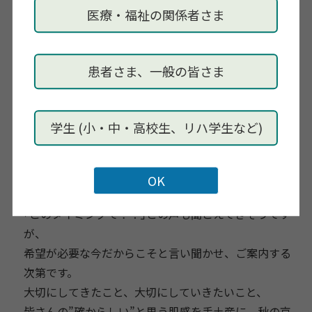
皆さんとのつながりができることを目指しています。
医療・福祉の関係者さま
皆さんにも科学的・学術的エビデンスは(まだ)ないが、
“どうやら確からしい”という技はありませんか。
今回は地域・訪問を通して得られた支援の技に関する
患者さま、一般の皆さま
ワークショップを企画しました。
症例に基づいたプログラムですから、初参加の方も精
神科領域以外の方も、
学生 (小・中・高校生、リハ学生など)
ご担当区分(地域や入院)に関係なく参画いただける内容
です。
感染症に熱中症と、あらゆる予防に追われる中、
｢このタイミングで！？｣との声も聞こえてきそうです
が、
希望が必要な今だからこそと言い聞かせ、ご案内する
次第です。
大切にしてきたこと、大切にしていきたいこと、
皆さんの”確からしい”と思う肌感を手土産に、秋の京