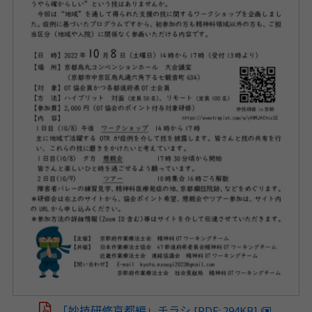
「妙技研修京都編」チラシ
[PDF: 294KB]