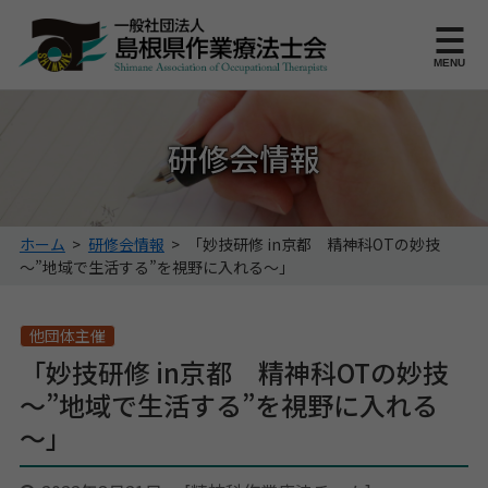
このページの本文へ
MENU
研修会情報
こ
ホーム
>
研修会情報
>
「妙技研修 in京都 精神科OTの妙技
の
～”地域で生活する”を視野に入れる～」
ペ
ー
ジ
他団体主催
の
「妙技研修 in京都 精神科OTの妙技
位
～”地域で生活する”を視野に入れる
置:
～」