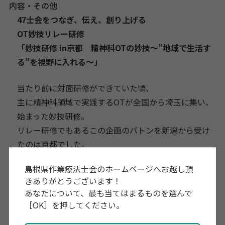
内容・その他
47士会をつなぎ、伝え、創り上げる
OT妙技リレー研修
「妙技研修 in京都 精神科OTの妙技～”地域で生活す
る”を視野に入れる～」
当たり前に対面研修ができていた頃、
主に精神科領域で実践するOTが全国から埼玉に集い、
始まった妙技研修。
リレー研修でもあるこの企画のバトンを新潟から受け
たのは京都でした。
コロナ禍のここ数年でも、繋いでいただいたバトンは
島根県作業療法士会のホームページへお越し頂
離さず、
きありがとうございます！
今も汗びっしょりで握り続けています。
あなたについて、最も当てはまるものを選んで
［OK］を押してください。
妙技研修は OTR が培ってきた独自の技の共有と、