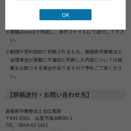
掲載内容
その他
※原稿はwordで作成し、添付ファイルにて送付して下さ
い。
※勧誘や営利目的と判断されるもの、島根県作業療法士
会理事会が掲載に不適切と判断した内容については掲
載をお断りする場合がありますので予めご了承くださ
い。
【原稿送付・お問い合わせ先】
島根県作業療法士会広報部
〒693-8501 出雲市塩冶町89-1
TEL：0854-62-1811