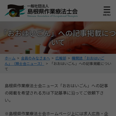
このページの本文へ
MENU
「おおはいごん」への記事掲載につ
いて
こ
ホーム
>
会員のみなさまへ
>
広報部
>
機関誌「おおはいご
の
ん」（県士会ニュース）
>
「おおはいごん」への記事掲載につい
ペ
て
ー
ジ
島根県作業療法士会ニュース「おおはいごん」への記事
の
位
の掲載を希望される方は下記基準に沿ってご依頼下さ
置:
い。
※島根県作業療法士会ホームページ上には求人広告・企