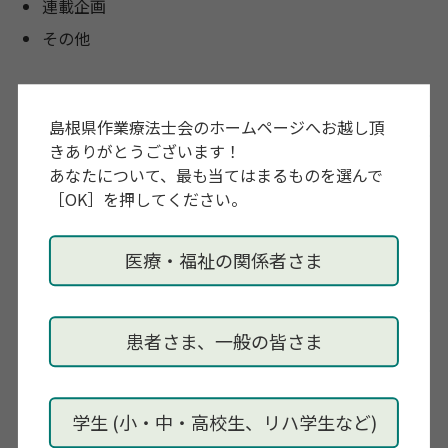
連載企画
その他
各締め切りについて
島根県作業療法士会のホームページへお越し頂
きありがとうございます！
あなたについて、最も当てはまるものを選んで
掲載申込： 原則各号発行日の2カ月前まで
［OK］を押してください。
原稿申込： 原則各号発行日の2週間前まで
医療・福祉の関係者さま
応募方法
患者さま、一般の皆さま
広報部まで以下の内容をお知らせください。
依頼日時
学生 (小・中・高校生、リハ学生など)
個人名、団体名（代表者氏名）