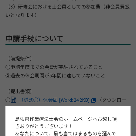
（3）研修会における士会員としての参加費（非会員費扱
いとなります）
申請手続について
（前提条件）
①申請年度までの会費が完納されていること
②過去の休会期間が5年間に達していないこと
（提出書類）
①
（様式①）休会届
（ダウンロー
[Word: 24.2KB]
ド後必要事項をご記入ください）
②休会理由の根拠となる、第三者による証明書
島根県作業療法士会のホームページへお越し頂
○出産・育児……母子手帳の写しなど
きありがとうございます！
あなたについて、最も当てはまるものを選んで
○介護……要介護状態を証明する書類の写しなど