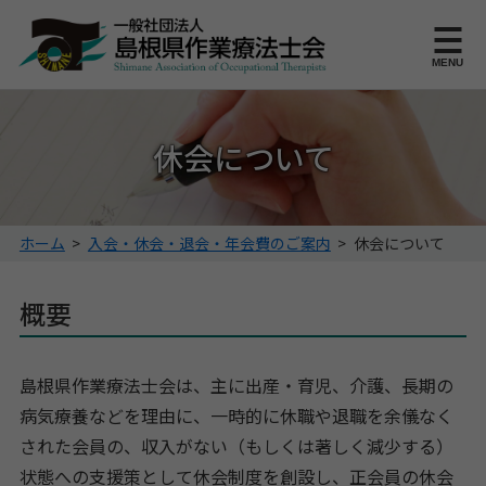
このページの本文へ
MENU
休会について
こ
ホーム
>
入会・休会・退会・年会費のご案内
>
休会について
の
ペ
概要
ー
ジ
の
位
島根県作業療法士会は、主に出産・育児、介護、長期の
置:
病気療養などを理由に、一時的に休職や退職を余儀なく
された会員の、収入がない（もしくは著しく減少する）
状態への支援策として休会制度を創設し、正会員の休会