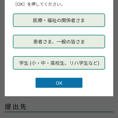
［OK］を押してください。
○長期の病気療養……医師の診断書の写しなど
○その他、一時的に休職や退職を余儀なくされ、収入が
医療・福祉の関係者さま
ない（もしくは著しく減少する）状態となることの証明
書類（職場の休職証明等）の写し
※ご不明な点がありましたら事務局にお問い合わせくだ
患者さま、一般の皆さま
さい。
学生 (小・中・高校生、リハ学生など)
提出期限
休会しようとする年度の前年度の1月31日まで
提 出 先