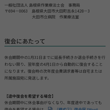
一般社団法人 島根県作業療法士会 事務局
〒694－0063 島根県大田市大田町吉永1428－3
大田市立病院 作業療法室
復会にあたって
休会期間中の1月31日までに延長手続きか退会手続きを行
わない限り、翌年度の4月1日から自動的に復会すること
になります。復会時の次年度会費請求書等は自宅または
所属施設宛に発送します。
【途中復会を希望する場合】
休会期間中に休会事由がなくなり、年度途中であっても
復会を希望する場合は、
（様式②）復会届
[Word: