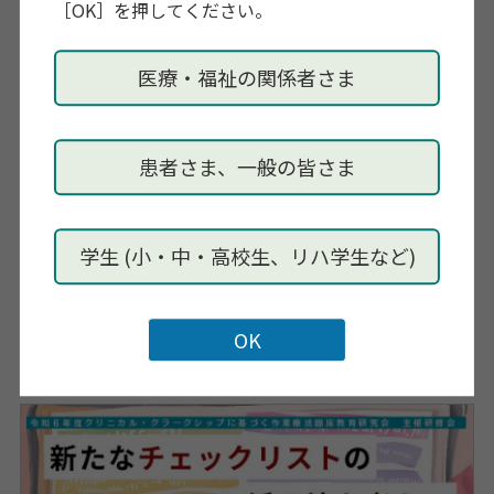
［OK］を押してください。
2025年1月6日（月）まで
主催
医療・福祉の関係者さま
クリニカル・クラークシップに基づく作業療法臨床教
育研究会
患者さま、一般の皆さま
問い合わせ先
クリニカル・クラークシップに基づく作業療法臨床教
学生 (小・中・高校生、リハ学生など)
育研究会事務局
【Mail】
ccs_ot_education@yahoo.co.jp
担当：野村
【HP】
http://ccs-ot-education.kenkyuukai.jp/