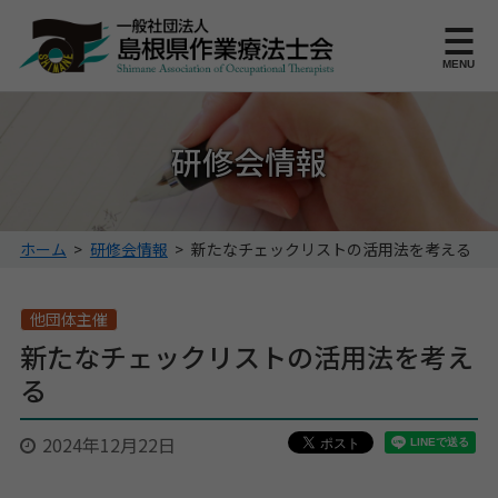
このページの本文へ
MENU
研修会情報
こ
ホーム
>
研修会情報
>
新たなチェックリストの活用法を考える
の
ペ
ー
他団体主催
ジ
新たなチェックリストの活用法を考え
の
る
位
置:
2024年12月22日