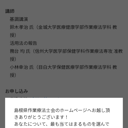
講師
基調講演
鈴木孝治 氏（金城大学医療健康学部作業療法学科 教
授）
活用法の報告
務台 均 氏（信州大学医学部保健学科作業療法専攻 准教
授）
小林幸治 氏（目白大学保健医療学部作業療法学科 教
授）
お申し込み
申込方法：
http://ccs-ot-
education.kenkyuukai.jp/special/?id=41850
島根県作業療法士会のホームページへお越し頂
きありがとうございます！
申し込み期限
あなたについて、最も当てはまるものを選んで