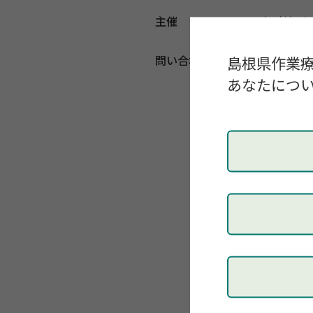
主催
（一社）島
問い合わせ先
島根県作業
島根県作業
E-mail：
sh
あなたについ