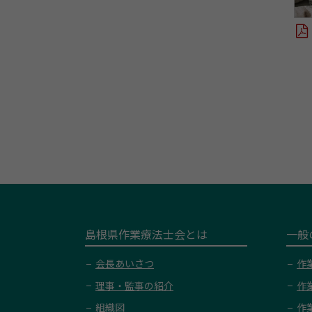
島根県作業療法士会とは
一般
会長あいさつ
作
理事・監事の紹介
作
組織図
作