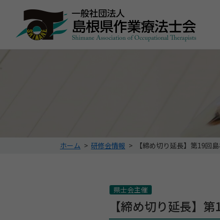
こ
ホーム
>
研修会情報
>
【締め切り延長】第19回
の
ペ
ー
ジ
県士会主催
の
【締め切り延長】第
位
置: