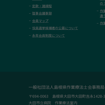
の
定款・諸規程
作
理事会議事録
違
会員マップ
作
役員選挙候補者の公募について
永年会員制度について
一般社団法人島根県作業療法士会事務局
〒694-0063 島根県大田市大田町吉永1428-
大田市立病院 作業療法室内