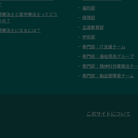
？
福利部
業療法士と理学療法士ってどう
保険部
うの？
生涯教育部
業療法士になるには？
学術部
専門部：IT支援チーム
専門部：福祉用具グループ
専門部：精神科作業療法チ
専門部：脳血管障害チーム
このサイトについて
3