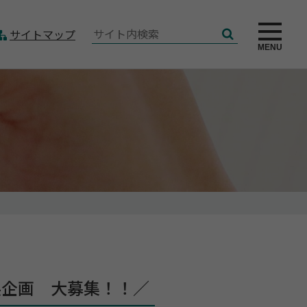
サ
サイトマップ
検
イ
MENU
索
ト
内
検
索:
展企画 大募集！！／