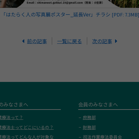
「はたらく人の写真展ポスター_延長Ver」チラシ
[PDF: 7.3MB
前の記事
一覧に戻る
次の記事
のみなさまへ
会員のみなさまへ
業療法って？
庶務部
業療法士ってどこにいるの？
財務部
業療法ってどんな人が対象な
司法作業療法委員会