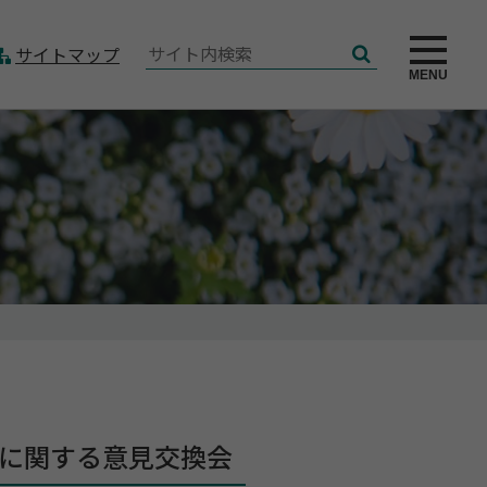
サ
サイトマップ
検
イ
MENU
索
ト
内
検
索:
に関する意見交換会