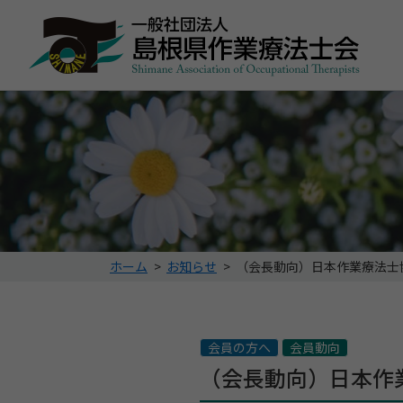
こ
ホーム
>
お知らせ
>
（会長動向）日本作業療法士
の
ペ
ー
ジ
会員の方へ
会員動向
の
（会長動向）日本作
位
置: