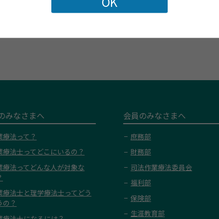
前の記事
一覧に戻る
次の記事
のみなさまへ
会員のみなさまへ
業療法って？
庶務部
業療法士ってどこにいるの？
財務部
業療法ってどんな人が対象な
司法作業療法委員会
？
福利部
業療法士と理学療法士ってどう
保険部
うの？
生涯教育部
業療法士になるには？