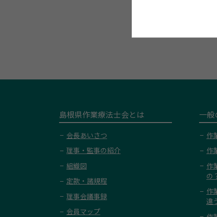
島根県作業療法士会とは
一般
会長あいさつ
作
理事・監事の紹介
作
組織図
作
の
定款・諸規程
作
理事会議事録
違
会員マップ
作