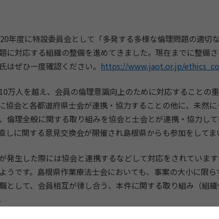
020年度に特設委員会として「多発する多様な倫理問題の適切
題に対応する組織の整備を進めてきました。現在までに整備さ
氏はぜひ一度確認ください。
https://www.jaot.or.jp/ethics_
10万人を越え、会員の倫理意識向上のために対応することの
に協会と各都道府県士会が連携・協力することの他に、未然に
、倫理全般に関する取り組みを協会と士会とが連携・協力して
直しに関する意見交換会が開催され島根県からも参加をしてま
が発生した際には協会と連携するなどして対応をされています
ようです。島根県作業療法士会においても、事案の大小に限ら
職として、会員相互が律し合う、本件に関する取り組み（組織
。