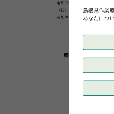
令和7年3月1日（土）13：30
島根県作業
（社）日本作業療法士協会「倫
参加者 小林央（士会倫理委員
あなたについ