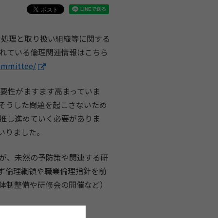
な処理と取り扱い組織等に関する
れている倫理関連情報はこちら
committee/
重要性がますます高まっていま
そうした問題を起こさないため
推し進めていく必要がありま
いりました。
が、未然の予防策や関連する研
ず倫理綱領や職業倫理指針を前
体制整備や研修会の開催など）