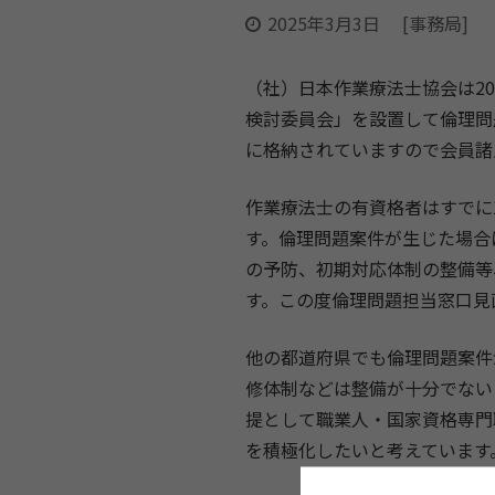
2025年3月3日
[事務局]
（社）日本作業療法士協会は2
検討委員会」を設置して倫理問
に格納されていますので会員諸
作業療法士の有資格者はすでに
す。倫理問題案件が生じた場合
の予防、初期対応体制の整備等
す。この度倫理問題担当窓口見
他の都道府県でも倫理問題案件
修体制などは整備が十分でない
提として職業人・国家資格専門
を積極化したいと考えています