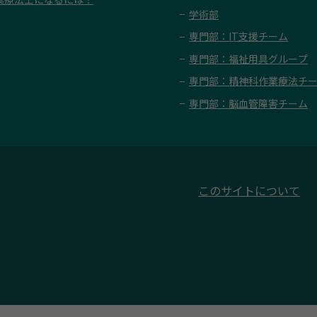
学術部
専門部：IT支援チーム
専門部：福祉用具グループ
専門部：精神科作業療法チ
専門部：脳血管障害チーム
このサイトについて
3