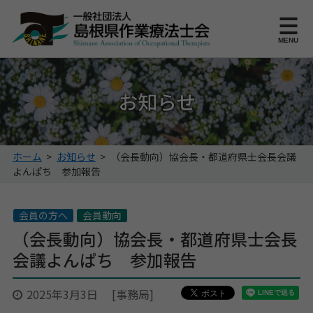
このページの本文へ
MENU
お知らせ
こ
ホーム
>
お知らせ
>
（会長動向）協会長・都道府県士会長会議
の
よんぱち 参加報告
ペ
ー
ジ
会員の方へ
会員動向
の
（会長動向）協会長・都道府県士会長
位
会議よんぱち 参加報告
置:
2025年3月3日
[事務局]