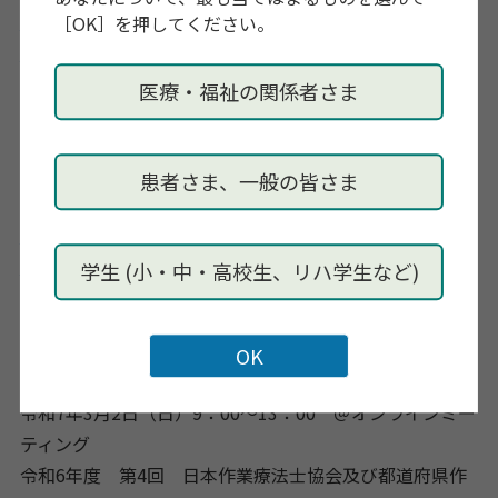
https://www.jaot.or.jp/continuing_education/shinsyog
［OK］を押してください。
aigakusyu2025/
医療・福祉の関係者さま
士会活動の活性化、協会・士会組織率向上に向けて職場
（職域）と士会・協会活動の連携についても今後島根県
作業療法士会で取り組むべき多くの示唆をグループワー
患者さま、一般の皆さま
クの中から得ることができました。
https://www.jaot.or.jp/files/page/kankobutsu/pdf/ot-
news2024/2024-12.pdf
学生 (小・中・高校生、リハ学生など)
本会議で得られた知見を必ずや士会活動に落とし込み、
今後の島根県での取り組み実践に活かして参ります。
令和7年3月2日（日）9：00〜13：00 ＠オンラインミー
ティング
令和6年度 第4回 日本作業療法士協会及び都道府県作