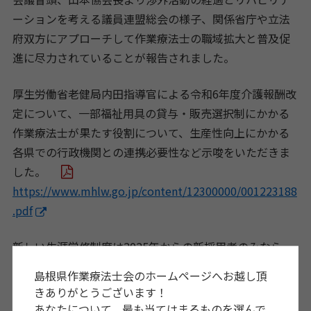
ーションを考える議員連盟総会の様子、関係省庁や立法
府双方にアプローチして作業療法士の職域拡大と普及促
進に尽力されていることが報告されました。
厚生労働省老健局内田指導官による令和6年度介護報酬改
定について、一部福祉用具の貸与・販売選択制にかかる
作業療法士が果たす役割について、生産性向上にかかる
各県での行政機関との連携必要性など示唆をいただきま
した。
https://www.mhlw.go.jp/content/12300000/001223188
.pdf
新しい生涯学修制度は2025年からの新採用者のみなら
ず、既会員も2027年3月までに現行の基礎研修を修了して
島根県作業療法士会のホームページへお越し頂
おかなくてはならないことなど改めて士会会員へ周知す
きありがとうございます！
べきことを確認することができました。
あなたについて、最も当てはまるものを選んで