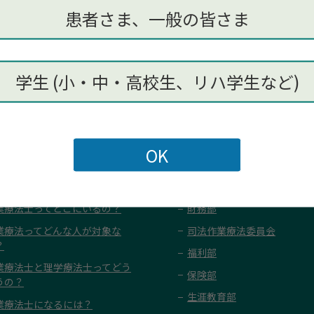
前の記事
一覧に戻る
次の記事
患者さま、一般の皆さま
学生 (小・中・高校生、リハ学生など)
のみなさまへ
会員のみなさまへ
業療法って？
庶務部
業療法士ってどこにいるの？
財務部
業療法ってどんな人が対象な
司法作業療法委員会
？
福利部
業療法士と理学療法士ってどう
保険部
うの？
生涯教育部
業療法士になるには？