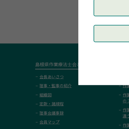
島根県作業療法士会とは
一般
会長あいさつ
作
理事・監事の紹介
作
組織図
作
の
定款・諸規程
作
理事会議事録
違
会員マップ
作