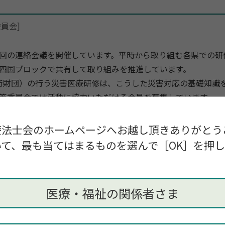
員会]
回の連絡会議を開催しています。平時から取り組む各県での研
四国ブロックで共有して取り組みを推進しています。
療技術財団）の行う災害医療研修は、こうした災害対応の基礎知識
策委員会では活動に協力いただける会員を募集しています。
災害対策等にかかる士会活動情報にも目を向けてみましょう。
療法士会のホームページへお越し頂きありがとう
術財団）
https://www.jimtef.or.jp/
て、最も当てはまるものを選んで［OK］を押
0：30 ＠Zoom meeting
法士会 災害担当者連絡会議
医療・福祉の関係者さま
会）