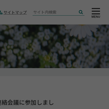
サ
サイトマップ
検
イ
MENU
索
ト
内
検
索:
者連絡会議に参加しまし