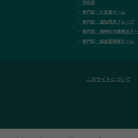
学術部
専門部：IT支援チーム
専門部：福祉用具グループ
専門部：精神科作業療法チ
専門部：脳血管障害チーム
このサイトについて
3