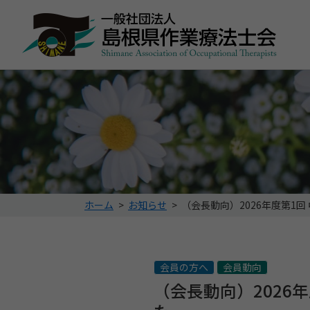
こ
ホーム
>
お知らせ
>
（会長動向）2026年度第1
の
ペ
ー
ジ
会員の方へ
会員動向
の
（会長動向）2026
位
置: