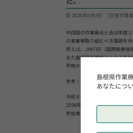
た。
2026年6月3日
[災害対策委
中四国の作業療法士会は年度２
の事業等取り組むべき課題を中
例えば、JIMTEF（国際医
また島根県作業療法士会災害対
平時からの心構えが大切です。
島根県作業
参考：JIMTEF（国際医療技
あなたについ
令和８年6月1日（月）19：00〜2
2026年度第1回 中四国作業療
参加者：小林央（災害対策委員