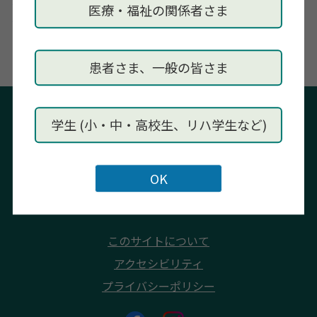
医療・福祉の関係者さま
ハビリテーション研修会（実務者研修会）
患者さま、一般の皆さま
学生 (小・中・高校生、リハ学生など)
一般社団法人島根県作業療法士会事務局
〒694-0063 島根県大田市大田町吉永1428-3
大田市立病院 作業療法室内
Tel:
0854-82-0330
Fax: 0854-84-7653
このサイトについて
アクセシビリティ
プライバシーポリシー