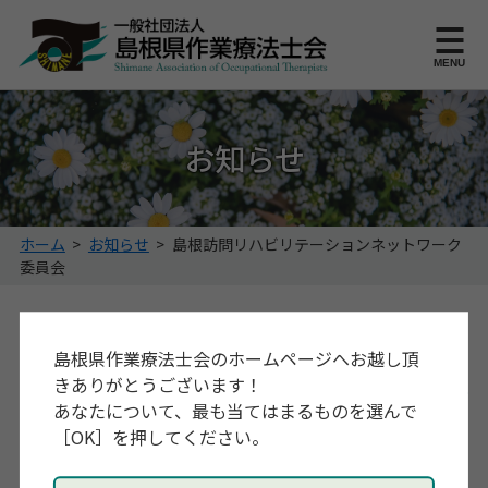
このページの本文へ
MENU
お知らせ
こ
ホーム
>
お知らせ
>
島根訪問リハビリテーションネットワーク
の
委員会
ペ
ー
島根訪問リハビリテーションネットワ
ジ
島根県作業療法士会のホームページへお越し頂
の
ーク委員会からのお知らせ
位
きありがとうございます！
置:
あなたについて、最も当てはまるものを選んで
2025年12月18日
他団体主催
［OK］を押してください。
[島根訪問リハビリテーションネットワーク委員会]
令和7年度しまねリハビリテーションネットワーク訪問リ