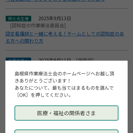
2025年9月13日
県士会主催
[認知症の作業療法委員会]
認定看護師と一緒に考える！チームとしての認知症のあ
る方への関わり方
2025年9月11日
[保険部]
会員の方へ
[生活行為向上マネジメント委員会]
島根県作業療法士会のホームページへお越し頂
[リエイブルメント推進委員会]
きありがとうございます！
[認知症の作業療法委員会]
あなたについて、最も当てはまるものを選んで
島根県在宅医療介護連携推進事業にかかる研修会開催案
［OK］を押してください。
内
医療・福祉の関係者さま
2025年8月17日
会員の方へ
一般の方へ
[認知症の作業療法委員会]
RUN伴しまね2025 in 温泉津 のご案内