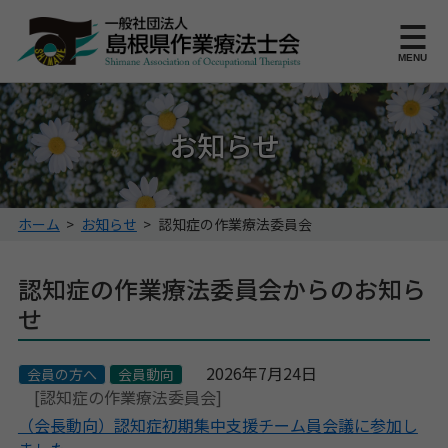
このページの本文へ
MENU
お知らせ
こ
ホーム
>
お知らせ
>
認知症の作業療法委員会
の
ペ
認知症の作業療法委員会からのお知ら
ー
ジ
せ
の
位
置:
2026年7月24日
会員の方へ
会員動向
[認知症の作業療法委員会]
（会長動向）認知症初期集中支援チーム員会議に参加し