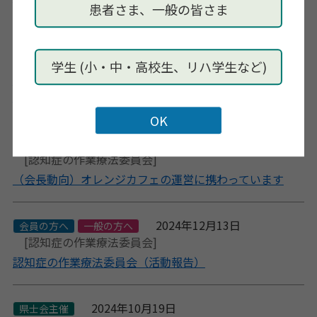
患者さま、一般の皆さま
2025年8月4日
他団体主催
[認知症の作業療法委員会]
学生 (小・中・高校生、リハ学生など)
認知症について考える 〜家族で考えよう！この先も安心
して暮らすために〜
2025年6月12日
会員の方へ
会員動向
[認知症の作業療法委員会]
（会長動向）オレンジカフェの運営に携わっています
2024年12月13日
会員の方へ
一般の方へ
[認知症の作業療法委員会]
認知症の作業療法委員会（活動報告）
2024年10月19日
県士会主催