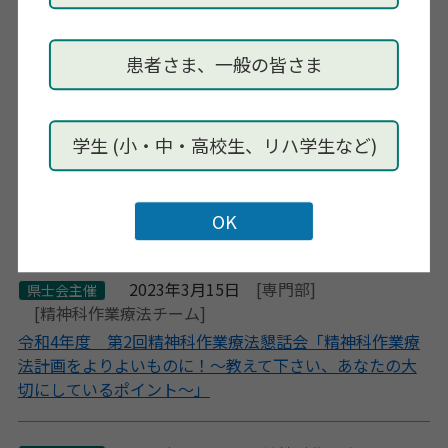
2024年7月11日
[精神科作業療法チーム]
県士会主催
「ひきこもり状態にある生きづらさを抱える人への支
援」一般社団法人島根県作業療法士会 専門部 精神科作業
患者さま、一般の皆さま
療法懇話会 主催 研修会
学生 (小・中・高校生、リハ学生など)
2023年6月10日
[専門部]
県士会主催
[精神科作業療法チーム]
精神科作業療法計画をより良いものに～ICFやMTDLPの
視点から～
2023年3月15日
[専門部]
県士会主催
[精神科作業療法チーム]
令和4年度 第2回精神科作業療法懇話会「精神科作業療
法計画をよりよいものに！〜教えて下さい、あなたの大
切にしているポイント〜」