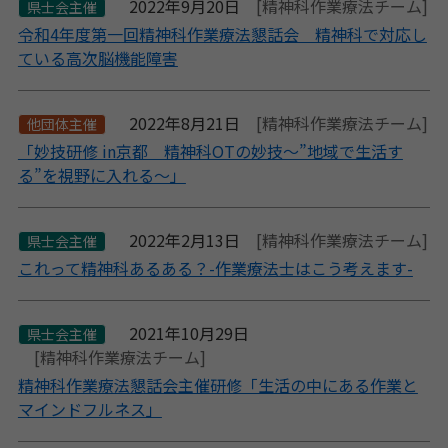
2022年9月20日
[精神科作業療法チーム]
県士会主催
令和4年度第一回精神科作業療法懇話会 精神科で対応し
ている高次脳機能障害
2022年8月21日
[精神科作業療法チーム]
他団体主催
「妙技研修 in京都 精神科OTの妙技～”地域で生活す
る”を視野に入れる～」
2022年2月13日
[精神科作業療法チーム]
県士会主催
これって精神科あるある？-作業療法士はこう考えます-
2021年10月29日
県士会主催
[精神科作業療法チーム]
精神科作業療法懇話会主催研修「生活の中にある作業と
マインドフルネス」