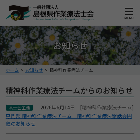
このページの本文へ
MENU
お知らせ
こ
ホーム
>
お知らせ
>
精神科作業療法チーム
の
ペ
精神科作業療法チームからのお知らせ
ー
ジ
の
2026年6月14日
[精神科作業療法チーム]
県士会主催
位
専門部 精神科作業療法チーム 精神科作業療法懇話会開
置:
催のお知らせ