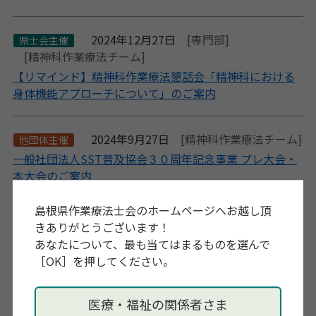
2024年12月27日
[専門部]
県士会主催
[精神科作業療法チーム]
【リマインド】精神科作業療法懇話会「精神科における
身体機能アプローチについて」のご案内
2024年9月27日
[精神科作業療法チーム]
他団体主催
一般社団法人SST普及協会３０周年記念事業 プレ大会・
本大会のご案内
島根県作業療法士会のホームページへお越し頂
2024年7月20日
会員の方へ
一般の方へ
きありがとうございます！
[精神科作業療法チーム]
あなたについて、最も当てはまるものを選んで
【専門部】精神科作業療法懇話会研修会のリハーサルを
［OK］を押してください。
行いました。
医療・福祉の関係者さま